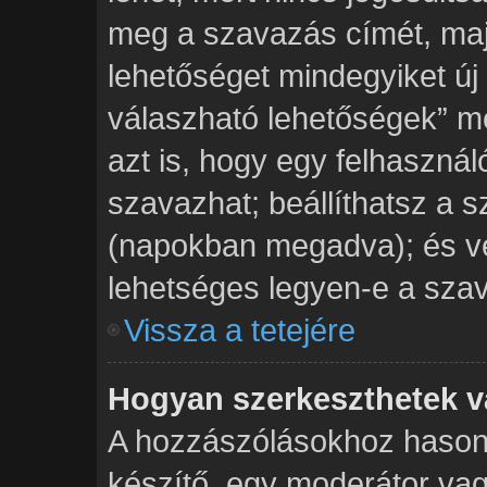
meg a szavazás címét, majd
lehetőséget mindegyiket új
válaszható lehetőségek” 
azt is, hogy egy felhasznál
szavazhat; beállíthatsz a 
(napokban megadva); és vé
lehetséges legyen-e a szav
Vissza a tetejére
Hogyan szerkeszthetek v
A hozzászólásokhoz hasonl
készítő, egy moderátor vag