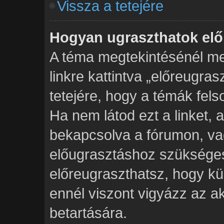
Vissza a tetejére
Hogyan ugraszthatok elő
A téma megtekintésénél me
linkre kattintva „előreugra
tetejére, hogy a témák fels
Ha nem látod ezt a linket, 
bekapcsolva a fórumon, va
előugrasztáshoz szükséges
előreugraszthatsz, hogy kü
ennél viszont vigyázz az a
betartására.