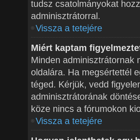
tudsz csatolmányokat hozzá
adminisztrátorral.
Vissza a tetejére
Miért kaptam figyelmezte
Minden adminisztrátornak 
oldalára. Ha megsértettél e
téged. Kérjük, vedd figyel
adminisztrátorának dönté
köze nincs a fórumokon kio
Vissza a tetejére