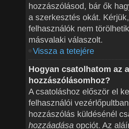
hozzászólásod, bár ők hag
a szerkesztés okát. Kérjük
felhasználók nem törölheti
másvalaki válaszolt.
Vissza a tetejére
Hogyan csatolhatom az a
hozzászólásomhoz?
A csatoláshoz először el ke
felhasználói vezérlőpultba
hozzászólás küldésénél csa
hozzáadása
opciót. Az alá