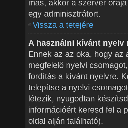
más, akkor a szerver órája p
egy adminisztrátort.
Vissza a tetejére
A használni kívánt nyelv 
Ennek az az oka, hogy az a
megfelelő nyelvi csomagot
fordítás a kívánt nyelvre. 
telepítse a nyelvi csomag
létezik, nyugodtan készítsd 
információért keresd fel a
oldal alján található).