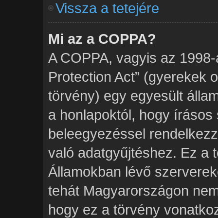
Vissza a tetejére
Mi az a COPPA?
A COPPA, vagyis az 1998-a
Protection Act” (gyerekek 
törvény) egy egyesült álla
a honlapoktól, hogy írásos 
beleegyezéssel rendelkezz
való adatgyűjtéshez. Ez a 
Államokban lévő szervere
tehát Magyarországon nem
hogy ez a törvény vonatkoz