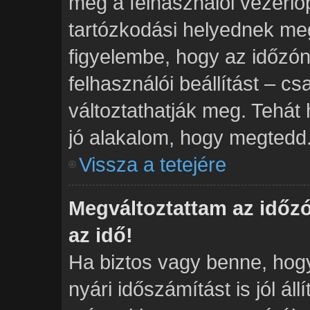
meg a felhasználói vezérlő
tartózkodási helyednek meg
figyelembe, hogy az időzón
felhasználói beállítást – cs
változtathatják meg. Tehát 
jó alakalom, hogy megtedd
Vissza a tetejére
Megváltoztattam az időz
az idő!
Ha biztos vagy benne, hogy
nyári időszámítást is jól ál