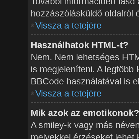
További információért lásd
hozzászólásküldő oldalról é
Vissza a tetejére
Használhatok HTML-t?
Nem. Nem lehetséges HTML
is megjeleníteni. A legtöb
BBCode használatával is el
Vissza a tetejére
Mik azok az emotikonok
A smiley-k vagy más néven 
melyekkel érzéseket lehet ki