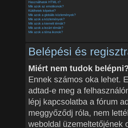
Használhatok HTML-t?
Mik azok az emotikonok?
Küldhetek képeket?
Mik azok a globális közlemények?
Mik azok a közlemények?
Mik azok a kiemelt témák?
Mik azok a lezárt témák?
Mik azok a téma ikonok?
Belépési és regiszt
Miért nem tudok belépni
Ennek számos oka lehet. Elő
adtad-e meg a felhasználón
lépj kapcsolatba a fórum a
meggyőződj róla, nem lettél 
weboldal üzemeltetőjének ol