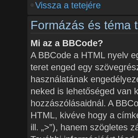
Vissza a tetejére
Formázás és téma t
Mi az a BBCode?
A BBCode a HTML nyelv egy
teret enged egy szövegré
használatának engedélyezés
neked is lehetőséged van k
hozzászólásaidnál. A BBCod
HTML, kivéve hogy a címké
ill. „>”), hanem szögletes zár