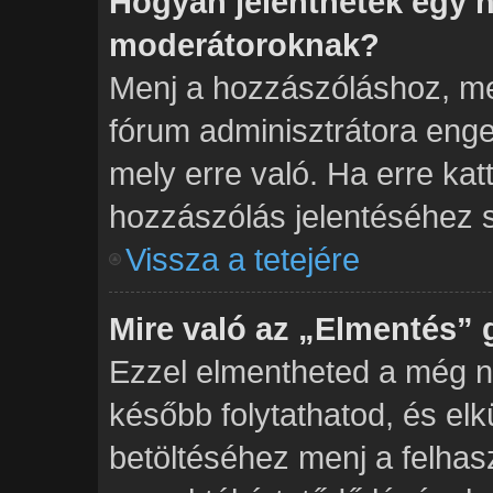
Hogyan jelenthetek egy h
moderátoroknak?
Menj a hozzászóláshoz, mel
fórum adminisztrátora enge
mely erre való. Ha erre kat
hozzászólás jelentéséhez 
Vissza a tetejére
Mire való az „Elmentés”
Ezzel elmentheted a még n
később folytathatod, és el
betöltéséhez menj a felhas