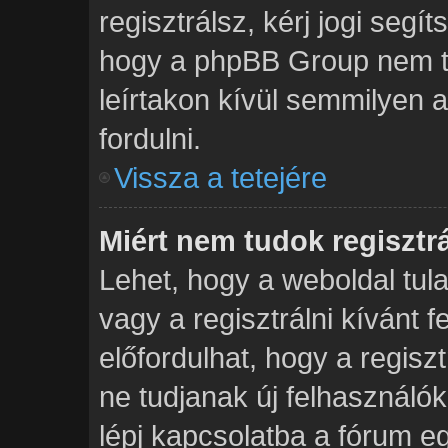
regisztrálsz, kérj jogi segít
hogy a phpBB Group nem tud
leírtakon kívül semmilyen 
fordulni.
Vissza a tetejére
Miért nem tudok regisztr
Lehet, hogy a weboldal tula
vagy a regisztrálni kívánt f
előfordulhat, hogy a regisz
ne tudjanak új felhasználók
lépj kapcsolatba a fórum eg