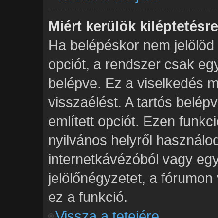
Miért kerülök kiléptetés
Ha belépéskor nem jelölöd
opciót, a rendszer csak eg
belépve. Ez a viselkedés m
visszaélést. A tartós belép
említett opciót. Ezen funkc
nyilvános helyről használod
internetkávézóból vagy egy
jelölőnégyzetet, a fórumon
ez a funkció.
Vissza a tetejére