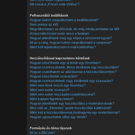
Mit csinál a „Fórum sütik törlése”?
Felhasználói beállítások
Hogyan tudom megváltoztatni a beállításaimat?
Nem pontos az idő!
Megváltoztattam az időzónát, de még mindig pontatlan az idő!
A használni kívánt nyelv nincs a listában!
Hogyan jeleníthetek meg egy képet a nevemmel együtt?
Mi az a rang, hogyan tudom megváltoztatni a rangomat?
Miért kell bejelentkeznem e-mail küldéséhez?
Hozzászólással kapcsolatos kérdések
Hogyan készíthetek egy új témát egy fórumban?
Hogyan szerkeszthetek, illetve törölhetek egy hozzászólást?
Hogyan csatolhatom az aláírásomat a hozzászólásomhoz?
Hogyan készíthetek szavazást?
Hogyan szerkeszthetek vagy törölhetek egy szavazást?
Miért nem férek hozzá egy fórumhoz?
Miért nem tudok szavazni?
Miért nem tudok hozzáadni csatolmányokat?
Miért kaptam figyelmeztetést?
Hogyan jelenthetek egy hozzászólást a moderátoroknak?
Mire való az „Elmentés” gomb hozzászólás küldésénél?
Miért kell a hozzászólásomat jóváhagynia egy moderátornak?
Hogyan ugraszthatok előre egy témát?
Formázás és téma típusok
Mi az a BBCode?