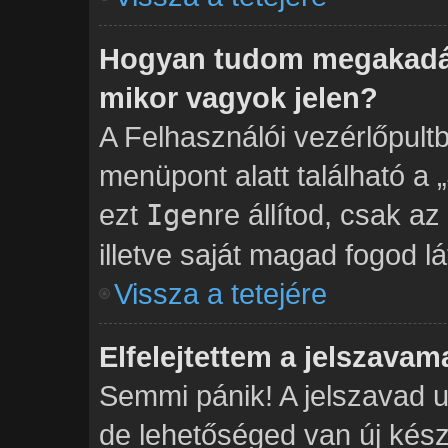
Hogyan tudom megakadál
mikor vagyok jelen?
A Felhasználói vezérlőpult
menüpont alatt található a „
ezt
Igen
re állítod, csak a
illetve saját magad fogod lá
Vissza a tetejére
Elfelejtettem a jelszavam
Semmi pánik! A jelszavad u
de lehetőséged van új kés