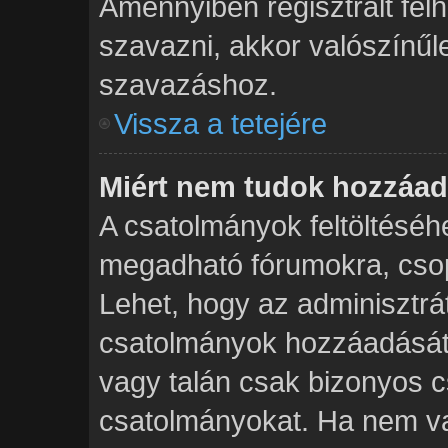
Amennyiben regisztrált fe
szavazni, akkor valószínűl
szavazáshoz.
Vissza a tetejére
Miért nem tudok hozzáad
A csatolmányok feltöltésé
megadható fórumokra, csop
Lehet, hogy az adminisztr
csatolmányok hozzáadását 
vagy talán csak bizonyos c
csatolmányokat. Ha nem va