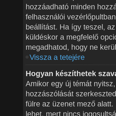
hozzáadható minden hozzá
felhasználói vezérlőpultban
beállítást. Ha így teszel, 
küldéskor a megfelelő opc
megadhatod, hogy ne kerülj
Vissza a tetejére
Hogyan készíthetek szav
Amikor egy új témát nyitsz
hozzászólását szerkeszted,
fülre az üzenet mező alatt. 
lehet, mert nincs jogosult