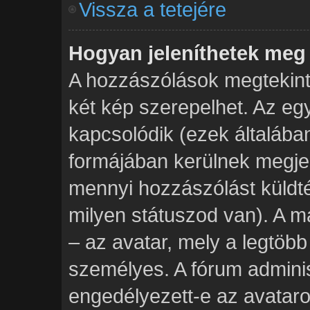
Vissza a tetejére
Hogyan jeleníthetek meg
A hozzászólások megtekinté
két kép szerepelhet. Az eg
kapcsolódik (ezek általába
formájában kerülnek megje
mennyi hozzászólást küldt
milyen státuszod van). A m
– az avatar, mely a legtöb
személyes. A fórum adminis
engedélyezett-e az avataro