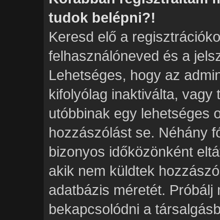
tudok belépni?!
Keresd elő a regisztrációkor
felhasználóneved és a jels
Lehetséges, hogy az admini
kifolyólag inaktiválta, vagy
utóbbinak egy lehetséges 
hozzászólást se. Néhány f
bizonyos időközönként eltáv
akik nem küldtek hozzászó
adatbázis méretét. Próbálj 
bekapcsolódni a társalgásb