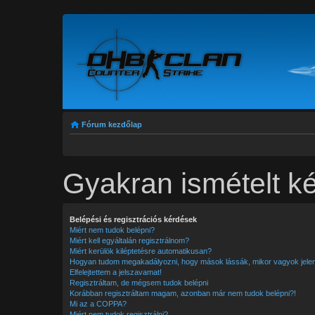
Fórum kezdőlap
Gyakran ismételt k
Belépési és regisztrációs kérdések
Miért nem tudok belépni?
Miért kell egyáltalán regisztrálnom?
Miért kerülök kiléptetésre automatikusan?
Hogyan tudom megakadályozni, hogy mások lássák, mikor vagyok jele
Elfelejtettem a jelszavamat!
Regisztráltam, de mégsem tudok belépni
Korábban regisztráltam magam, azonban már nem tudok belépni?!
Mi az a COPPA?
Miért nem tudok regisztrálni?