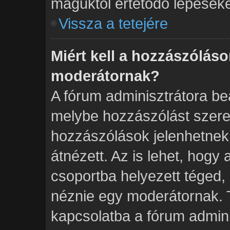
maguktól értetődő lépéseke
Vissza a tetejére
Miért kell a hozzászólás
moderátornak?
A fórum adminisztrátora beá
melybe hozzászólást szeret
hozzászólások jelenhetnek
átnézett. Az is lehet, hogy
csoportba helyezett téged, 
néznie egy moderátornak. T
kapcsolatba a fórum admini