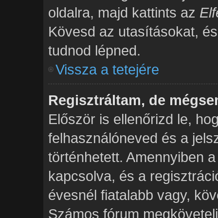
oldalra, majd kattints az
Elf
Kövesd az utasításokat, és r
tudnod lépned.
Vissza a tetejére
Regisztráltam, de mégse
Először is ellenőrizd le, h
felhasználóneved és a jels
történhetett. Amennyiben
kapcsolva, és a regisztrác
évesnél fiatalabb vagy, köv
Számos fórum megköveteli,