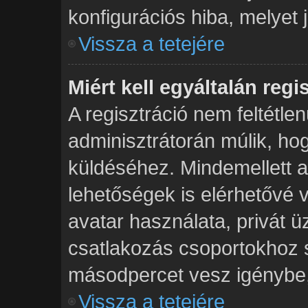
konfigurációs hiba, melyet 
Vissza a tetejére
Miért kell egyáltalán reg
A regisztráció nem feltétlen
adminisztrátorán múlik, h
küldéséhez. Mindemellett a 
lehetőségek is elérhetővé 
avatar használata, privát ü
csatlakozás csoportokhoz s
másodpercet vesz igénybe, í
Vissza a tetejére