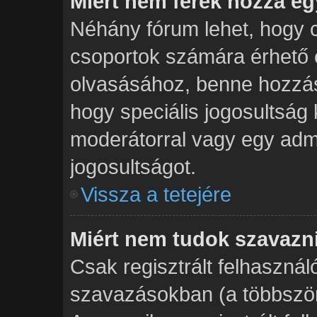
Miért nem férek hozzá e
Néhány fórum lehet, hogy c
csoportok számára érhető 
olvasásához, benne hozzás
hogy speciális jogosultság 
moderátorral vagy egy admi
jogosultságot.
Vissza a tetejére
Miért nem tudok szavazn
Csak regisztrált felhasznál
szavazásokban (a többszöri