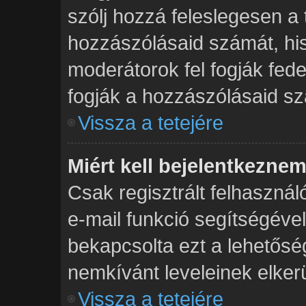
szólj hozzá feleslegesen a
hozzászólásaid számát, his
moderátorok fel fogják fed
fogják a hozzászólásaid s
Vissza a tetejére
Miért kell bejelentkezne
Csak regisztrált felhasznál
e-mail funkció segítségével
bekapcsolta ezt a lehetősé
nemkívánt leveleinek elker
Vissza a tetejére