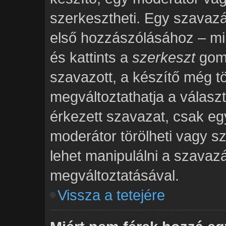
szerkesztheti. Egy szavaz
első hozzászólásához – mi
és kattints a
szerkeszt
gomb
szavazott, a készítő még tö
megváltoztathatja a válasz
érkezett szavazat, csak eg
moderátor törölheti vagy s
lehet manipulálni a szavaz
megváltoztatásával.
Vissza a tetejére