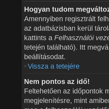
Hogyan tudom megváltozt
Amennyiben regisztrált fel
az adatbázisban kerül táro
kattints a
Felhasználói vezé
tetején található). Itt megv
beállításodat.
Vissza a tetejére
Nem pontos az idő!
Feltehetően az időpontok m
megjelenítésre, mint amibe