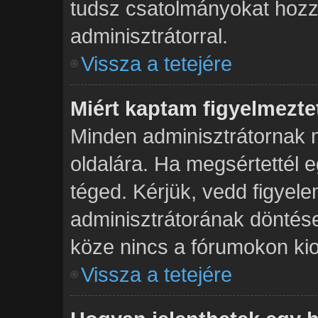
tudsz csatolmányokat hozzá
adminisztrátorral.
Vissza a tetejére
Miért kaptam figyelmezte
Minden adminisztrátornak 
oldalára. Ha megsértettél e
téged. Kérjük, vedd figyel
adminisztrátorának dönté
köze nincs a fórumokon kio
Vissza a tetejére