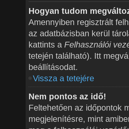
Hogyan tudom megváltozt
Amennyiben regisztrált fel
az adatbázisban kerül táro
kattints a
Felhasználói vezé
tetején található). Itt megv
beállításodat.
Vissza a tetejére
Nem pontos az idő!
Feltehetően az időpontok m
megjelenítésre, mint amibe