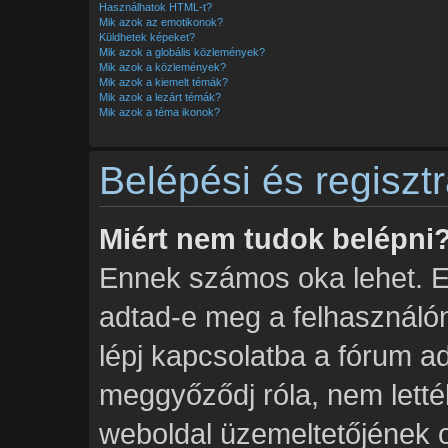
Használhatok HTML-t?
Mik azok az emotikonok?
Küldhetek képeket?
Mik azok a globális közlemények?
Mik azok a közlemények?
Mik azok a kiemelt témák?
Mik azok a lezárt témák?
Mik azok a téma ikonok?
Belépési és regiszt
Miért nem tudok belépni
Ennek számos oka lehet. Elő
adtad-e meg a felhasználón
lépj kapcsolatba a fórum a
meggyőződj róla, nem lettél 
weboldal üzemeltetőjének ol