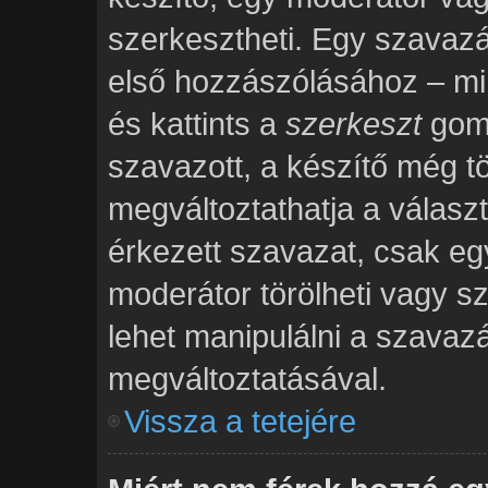
szerkesztheti. Egy szavaz
első hozzászólásához – mi
és kattints a
szerkeszt
gomb
szavazott, a készítő még tö
megváltoztathatja a válasz
érkezett szavazat, csak eg
moderátor törölheti vagy s
lehet manipulálni a szavaz
megváltoztatásával.
Vissza a tetejére