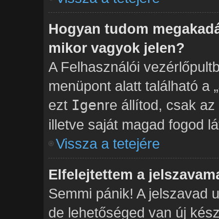
Hogyan tudom megakadál
mikor vagyok jelen?
A Felhasználói vezérlőpult
menüpont alatt található a „
ezt
Igen
re állítod, csak a
illetve saját magad fogod lá
Vissza a tetejére
Elfelejtettem a jelszavam
Semmi pánik! A jelszavad u
de lehetőséged van új kés