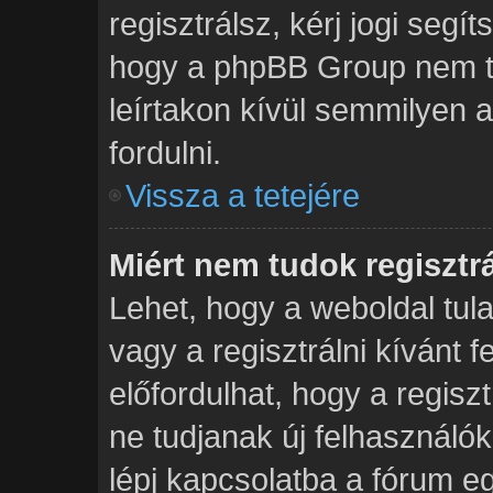
regisztrálsz, kérj jogi segít
hogy a phpBB Group nem tud
leírtakon kívül semmilyen 
fordulni.
Vissza a tetejére
Miért nem tudok regisztr
Lehet, hogy a weboldal tula
vagy a regisztrálni kívánt f
előfordulhat, hogy a regisz
ne tudjanak új felhasználók
lépj kapcsolatba a fórum eg