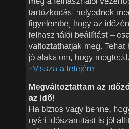
meg a felhasználói vezérlő
tartózkodási helyednek meg
figyelembe, hogy az időzón
felhasználói beállítást – cs
változtathatják meg. Tehát 
jó alakalom, hogy megtedd
Vissza a tetejére
Megváltoztattam az időz
az idő!
Ha biztos vagy benne, hogy
nyári időszámítást is jól ál