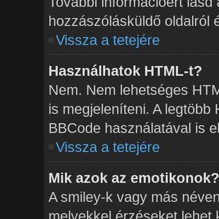
További információért lásd
hozzászólásküldő oldalról é
Vissza a tetejére
Használhatok HTML-t?
Nem. Nem lehetséges HTML
is megjeleníteni. A legtöb
BBCode használatával is el
Vissza a tetejére
Mik azok az emotikonok
A smiley-k vagy más néven 
melyekkel érzéseket lehet ki