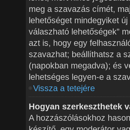
meg a szavazás címét, majd
lehetőséget mindegyiket új
válaszható lehetőségek” 
azt is, hogy egy felhasznál
szavazhat; beállíthatsz a 
(napokban megadva); és vé
lehetséges legyen-e a szav
Vissza a tetejére
Hogyan szerkeszthetek v
A hozzászólásokhoz hasonl
készítő, egy moderátor vag