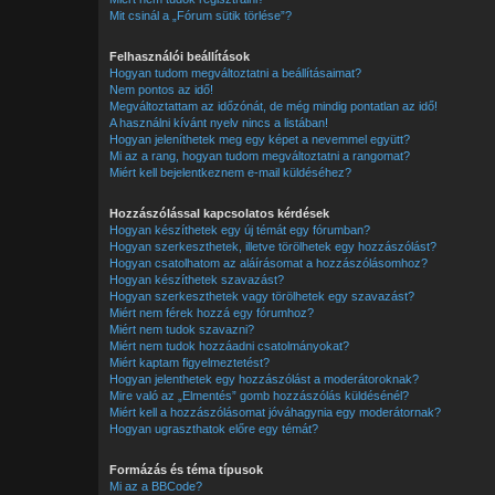
Mit csinál a „Fórum sütik törlése”?
Felhasználói beállítások
Hogyan tudom megváltoztatni a beállításaimat?
Nem pontos az idő!
Megváltoztattam az időzónát, de még mindig pontatlan az idő!
A használni kívánt nyelv nincs a listában!
Hogyan jeleníthetek meg egy képet a nevemmel együtt?
Mi az a rang, hogyan tudom megváltoztatni a rangomat?
Miért kell bejelentkeznem e-mail küldéséhez?
Hozzászólással kapcsolatos kérdések
Hogyan készíthetek egy új témát egy fórumban?
Hogyan szerkeszthetek, illetve törölhetek egy hozzászólást?
Hogyan csatolhatom az aláírásomat a hozzászólásomhoz?
Hogyan készíthetek szavazást?
Hogyan szerkeszthetek vagy törölhetek egy szavazást?
Miért nem férek hozzá egy fórumhoz?
Miért nem tudok szavazni?
Miért nem tudok hozzáadni csatolmányokat?
Miért kaptam figyelmeztetést?
Hogyan jelenthetek egy hozzászólást a moderátoroknak?
Mire való az „Elmentés” gomb hozzászólás küldésénél?
Miért kell a hozzászólásomat jóváhagynia egy moderátornak?
Hogyan ugraszthatok előre egy témát?
Formázás és téma típusok
Mi az a BBCode?