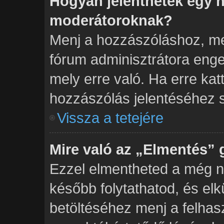
Hogyan jelenthetek egy h
moderátoroknak?
Menj a hozzászóláshoz, mel
fórum adminisztrátora enge
mely erre való. Ha erre kat
hozzászólás jelentéséhez 
Vissza a tetejére
Mire való az „Elmentés”
Ezzel elmentheted a még n
később folytathatod, és el
betöltéséhez menj a felhas