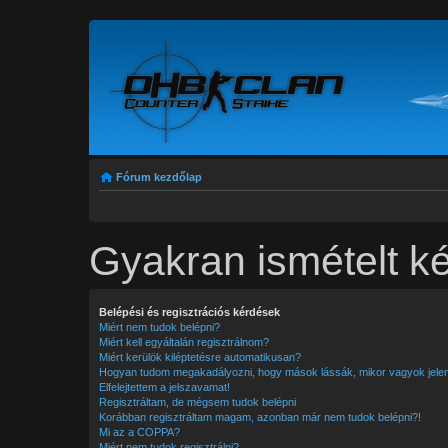
Fórum kezdőlap
Gyakran ismételt k
Belépési és regisztrációs kérdések
Miért nem tudok belépni?
Miért kell egyáltalán regisztrálnom?
Miért kerülök kiléptetésre automatikusan?
Hogyan tudom megakadályozni, hogy mások lássák, mikor vagyok jele
Elfelejtettem a jelszavamat!
Regisztráltam, de mégsem tudok belépni
Korábban regisztráltam magam, azonban már nem tudok belépni?!
Mi az a COPPA?
Miért nem tudok regisztrálni?