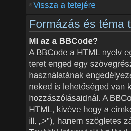
Vissza a tetejére
Formázás és téma t
Mi az a BBCode?
A BBCode a HTML nyelv egy
teret enged egy szövegré
használatának engedélyezés
neked is lehetőséged van k
hozzászólásaidnál. A BBCod
HTML, kivéve hogy a címké
ill. „>”), hanem szögletes zár