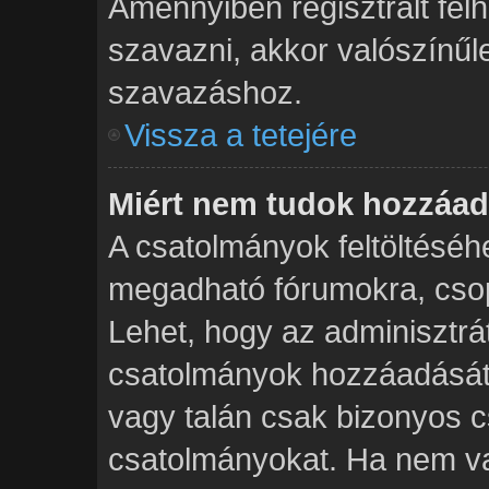
Amennyiben regisztrált fe
szavazni, akkor valószínűl
szavazáshoz.
Vissza a tetejére
Miért nem tudok hozzáad
A csatolmányok feltöltésé
megadható fórumokra, csop
Lehet, hogy az adminisztr
csatolmányok hozzáadását 
vagy talán csak bizonyos c
csatolmányokat. Ha nem va