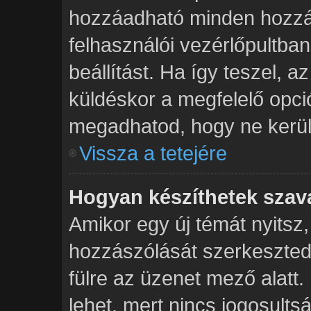
hozzáadható minden hozzá
felhasználói vezérlőpultban
beállítást. Ha így teszel, 
küldéskor a megfelelő opc
megadhatod, hogy ne kerülj
Vissza a tetejére
Hogyan készíthetek szav
Amikor egy új témát nyitsz
hozzászólását szerkeszted,
fülre az üzenet mező alatt. 
lehet, mert nincs jogosult