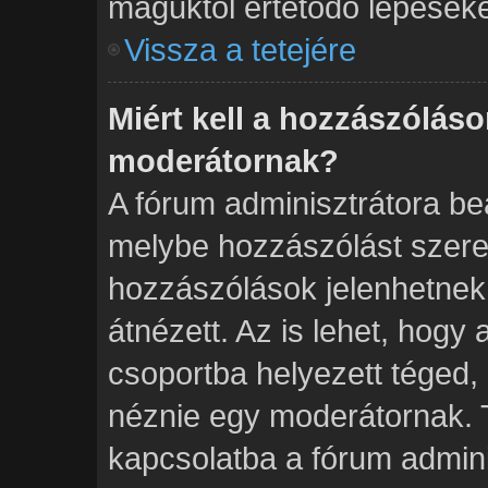
maguktól értetődő lépéseke
Vissza a tetejére
Miért kell a hozzászólás
moderátornak?
A fórum adminisztrátora beá
melybe hozzászólást szeret
hozzászólások jelenhetnek
átnézett. Az is lehet, hogy
csoportba helyezett téged, 
néznie egy moderátornak. T
kapcsolatba a fórum admini