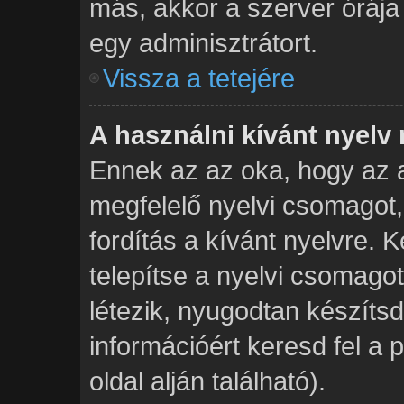
más, akkor a szerver órája p
egy adminisztrátort.
Vissza a tetejére
A használni kívánt nyelv 
Ennek az az oka, hogy az a
megfelelő nyelvi csomagot
fordítás a kívánt nyelvre. 
telepítse a nyelvi csomag
létezik, nyugodtan készítsd 
információért keresd fel a
oldal alján található).