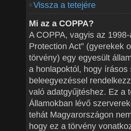
Vissza a tetejére
Mi az a COPPA?
A COPPA, vagyis az 1998-a
Protection Act” (gyerekek 
törvény) egy egyesült álla
a honlapoktól, hogy írásos 
beleegyezéssel rendelkezz
való adatgyűjtéshez. Ez a 
Államokban lévő szervere
tehát Magyarországon nem
hogy ez a törvény vonatkoz