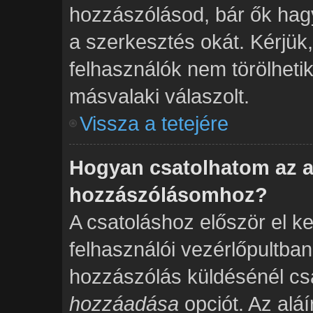
hozzászólásod, bár ők hag
a szerkesztés okát. Kérjük
felhasználók nem törölheti
másvalaki válaszolt.
Vissza a tetejére
Hogyan csatolhatom az a
hozzászólásomhoz?
A csatoláshoz először el ke
felhasználói vezérlőpultba
hozzászólás küldésénél csa
hozzáadása
opciót. Az alá