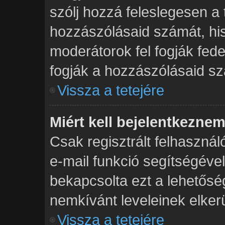
szólj hozzá feleslegesen a
hozzászólásaid számát, his
moderátorok fel fogják fed
fogják a hozzászólásaid s
Vissza a tetejére
Miért kell bejelentkezne
Csak regisztrált felhasznál
e-mail funkció segítségével
bekapcsolta ezt a lehetősé
nemkívánt leveleinek elker
Vissza a tetejére