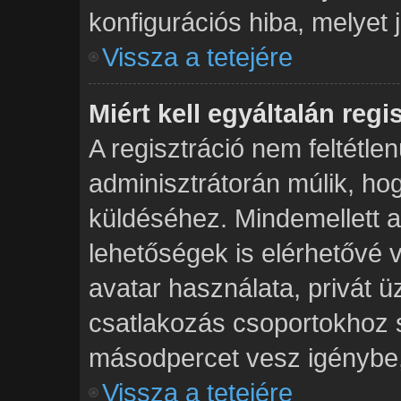
konfigurációs hiba, melyet 
Vissza a tetejére
Miért kell egyáltalán reg
A regisztráció nem feltétlen
adminisztrátorán múlik, h
küldéséhez. Mindemellett a 
lehetőségek is elérhetővé 
avatar használata, privát ü
csatlakozás csoportokhoz s
másodpercet vesz igénybe, í
Vissza a tetejére