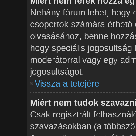
Miért nem férek hozzá e
Néhány fórum lehet, hogy c
csoportok számára érhető 
olvasásához, benne hozzás
hogy speciális jogosultság 
moderátorral vagy egy admi
jogosultságot.
Vissza a tetejére
Miért nem tudok szavazn
Csak regisztrált felhasznál
szavazásokban (a többszöri