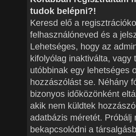
tudok belépni?!
Keresd elő a regisztrációkor
felhasználóneved és a jels
Lehetséges, hogy az admini
kifolyólag inaktiválta, vagy
utóbbinak egy lehetséges 
hozzászólást se. Néhány f
bizonyos időközönként eltáv
akik nem küldtek hozzászó
adatbázis méretét. Próbálj 
bekapcsolódni a társalgásb