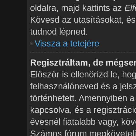
oldalra, majd kattints az
Elf
Kövesd az utasításokat, és r
tudnod lépned.
Vissza a tetejére
Regisztráltam, de mégse
Először is ellenőrizd le, h
felhasználóneved és a jels
történhetett. Amennyiben
kapcsolva, és a regisztrác
évesnél fiatalabb vagy, köv
Számos fórum megköveteli,