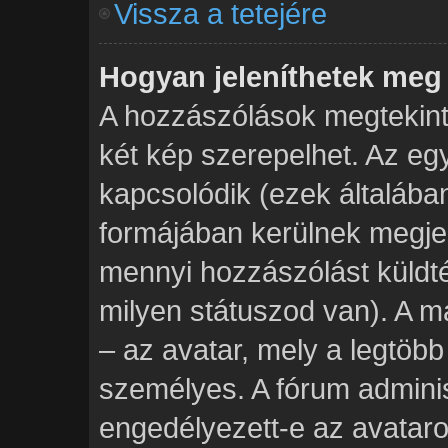
Vissza a tetejére
Hogyan jeleníthetek meg
A hozzászólások megtekinté
két kép szerepelhet. Az eg
kapcsolódik (ezek általába
formájában kerülnek megje
mennyi hozzászólást küldt
milyen státuszod van). A m
– az avatar, mely a legtöb
személyes. A fórum adminis
engedélyezett-e az avataro