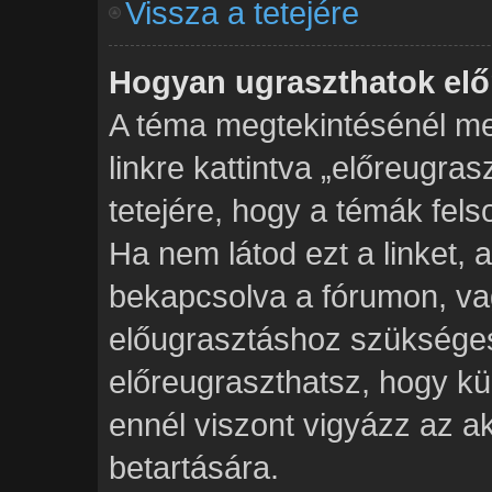
Vissza a tetejére
Hogyan ugraszthatok elő
A téma megtekintésénél me
linkre kattintva „előreugra
tetejére, hogy a témák fels
Ha nem látod ezt a linket, 
bekapcsolva a fórumon, va
előugrasztáshoz szükséges
előreugraszthatsz, hogy kü
ennél viszont vigyázz az a
betartására.