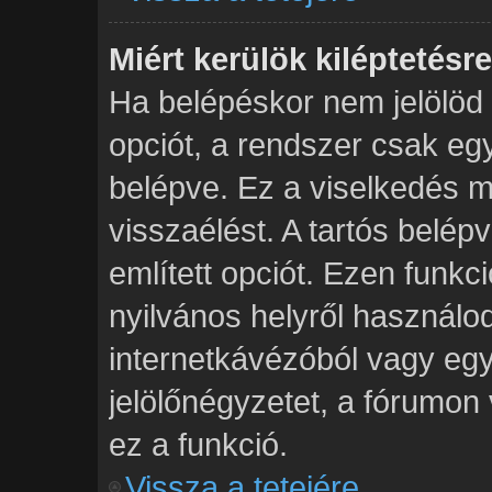
Miért kerülök kiléptetés
Ha belépéskor nem jelölöd
opciót, a rendszer csak eg
belépve. Ez a viselkedés m
visszaélést. A tartós belép
említett opciót. Ezen funkc
nyilvános helyről használod
internetkávézóból vagy egy
jelölőnégyzetet, a fórumon
ez a funkció.
Vissza a tetejére