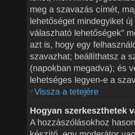
meg a szavazás címét, majd
lehetőséget mindegyiket új
válaszható lehetőségek” 
azt is, hogy egy felhasznál
szavazhat; beállíthatsz a 
(napokban megadva); és vé
lehetséges legyen-e a szav
Vissza a tetejére
Hogyan szerkeszthetek v
A hozzászólásokhoz hasonl
készítő, egy moderátor vag