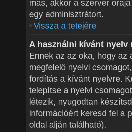
más, akkor a szerver órája p
egy adminisztrátort.
Vissza a tetejére
A használni kívánt nyelv 
Ennek az az oka, hogy az a
megfelelő nyelvi csomagot
fordítás a kívánt nyelvre. 
telepítse a nyelvi csomag
létezik, nyugodtan készítsd 
információért keresd fel a
oldal alján található).