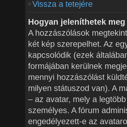
Vissza a tetejére
Hogyan jeleníthetek meg
A hozzászólások megtekinté
két kép szerepelhet. Az eg
kapcsolódik (ezek általába
formájában kerülnek megje
mennyi hozzászólást küldt
milyen státuszod van). A m
– az avatar, mely a legtöb
személyes. A fórum adminis
engedélyezett-e az avataro