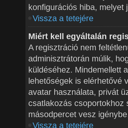
konfigurációs hiba, melyet 
Vissza a tetejére
Miért kell egyáltalán reg
A regisztráció nem feltétlen
adminisztrátorán múlik, h
küldéséhez. Mindemellett a 
lehetőségek is elérhetővé 
avatar használata, privát ü
csatlakozás csoportokhoz s
másodpercet vesz igénybe, í
Vissza a tetejére