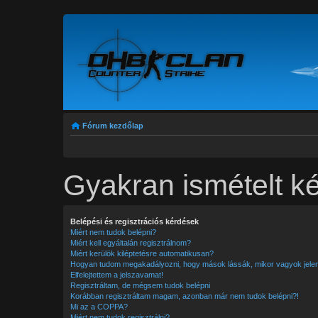
Fórum kezdőlap
Gyakran ismételt k
Belépési és regisztrációs kérdések
Miért nem tudok belépni?
Miért kell egyáltalán regisztrálnom?
Miért kerülök kiléptetésre automatikusan?
Hogyan tudom megakadályozni, hogy mások lássák, mikor vagyok jele
Elfelejtettem a jelszavamat!
Regisztráltam, de mégsem tudok belépni
Korábban regisztráltam magam, azonban már nem tudok belépni?!
Mi az a COPPA?
Miért nem tudok regisztrálni?