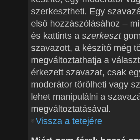
szerkesztheti. Egy szavaz
első hozzászólásához – mi
és kattints a
szerkeszt
gomb
szavazott, a készítő még tö
megváltoztathatja a válasz
érkezett szavazat, csak eg
moderátor törölheti vagy s
lehet manipulálni a szavaz
megváltoztatásával.
Vissza a tetejére