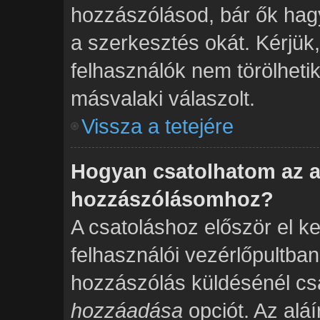
hozzászólásod, bár ők hag
a szerkesztés okát. Kérjük
felhasználók nem törölheti
másvalaki válaszolt.
Vissza a tetejére
Hogyan csatolhatom az a
hozzászólásomhoz?
A csatoláshoz először el ke
felhasználói vezérlőpultba
hozzászólás küldésénél csa
hozzáadása
opciót. Az alá