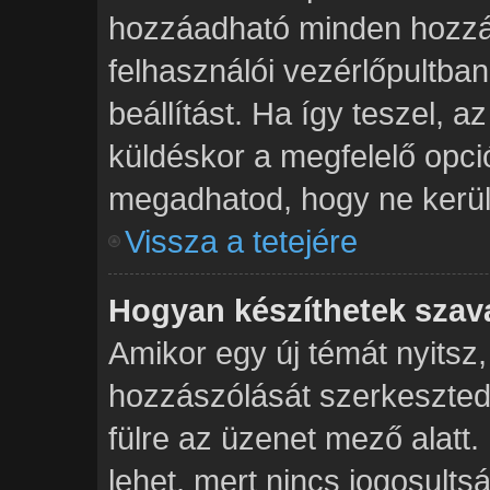
hozzáadható minden hozzá
felhasználói vezérlőpultban
beállítást. Ha így teszel, 
küldéskor a megfelelő opc
megadhatod, hogy ne kerülj
Vissza a tetejére
Hogyan készíthetek szav
Amikor egy új témát nyitsz
hozzászólását szerkeszted,
fülre az üzenet mező alatt. 
lehet, mert nincs jogosult