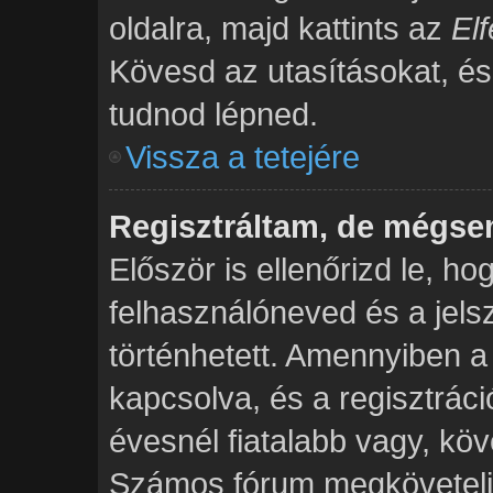
oldalra, majd kattints az
Elf
Kövesd az utasításokat, és r
tudnod lépned.
Vissza a tetejére
Regisztráltam, de mégse
Először is ellenőrizd le, h
felhasználóneved és a jels
történhetett. Amennyiben
kapcsolva, és a regisztrác
évesnél fiatalabb vagy, köv
Számos fórum megköveteli,