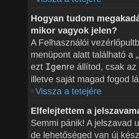
Hogyan tudom megakadál
mikor vagyok jelen?
A Felhasználói vezérlőpult
menüpont alatt található a „
ezt
Igen
re állítod, csak a
illetve saját magad fogod lá
Vissza a tetejére
Elfelejtettem a jelszavam
Semmi pánik! A jelszavad u
de lehetőséged van új kés