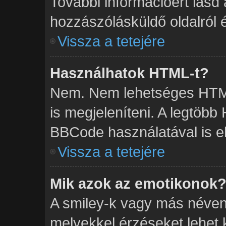
További információért lásd
hozzászólásküldő oldalról é
Vissza a tetejére
Használhatok HTML-t?
Nem. Nem lehetséges HTML
is megjeleníteni. A legtöb
BBCode használatával is el
Vissza a tetejére
Mik azok az emotikonok
A smiley-k vagy más néven 
melyekkel érzéseket lehet ki