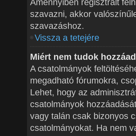
Amennyiben regisztrált fe
szavazni, akkor valószínűl
szavazáshoz.
Vissza a tetejére
Miért nem tudok hozzáad
A csatolmányok feltöltésé
megadható fórumokra, csop
Lehet, hogy az adminisztr
csatolmányok hozzáadását 
vagy talán csak bizonyos c
csatolmányokat. Ha nem va