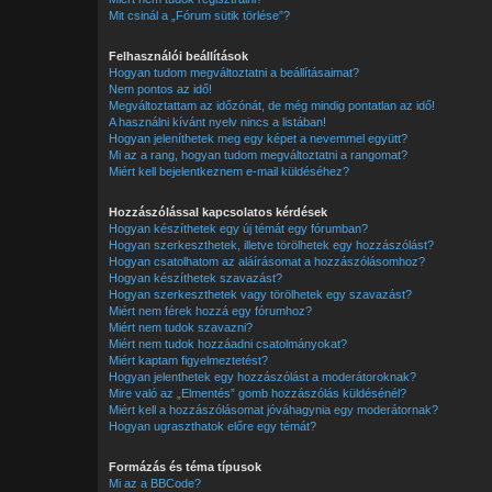
Mit csinál a „Fórum sütik törlése”?
Felhasználói beállítások
Hogyan tudom megváltoztatni a beállításaimat?
Nem pontos az idő!
Megváltoztattam az időzónát, de még mindig pontatlan az idő!
A használni kívánt nyelv nincs a listában!
Hogyan jeleníthetek meg egy képet a nevemmel együtt?
Mi az a rang, hogyan tudom megváltoztatni a rangomat?
Miért kell bejelentkeznem e-mail küldéséhez?
Hozzászólással kapcsolatos kérdések
Hogyan készíthetek egy új témát egy fórumban?
Hogyan szerkeszthetek, illetve törölhetek egy hozzászólást?
Hogyan csatolhatom az aláírásomat a hozzászólásomhoz?
Hogyan készíthetek szavazást?
Hogyan szerkeszthetek vagy törölhetek egy szavazást?
Miért nem férek hozzá egy fórumhoz?
Miért nem tudok szavazni?
Miért nem tudok hozzáadni csatolmányokat?
Miért kaptam figyelmeztetést?
Hogyan jelenthetek egy hozzászólást a moderátoroknak?
Mire való az „Elmentés” gomb hozzászólás küldésénél?
Miért kell a hozzászólásomat jóváhagynia egy moderátornak?
Hogyan ugraszthatok előre egy témát?
Formázás és téma típusok
Mi az a BBCode?