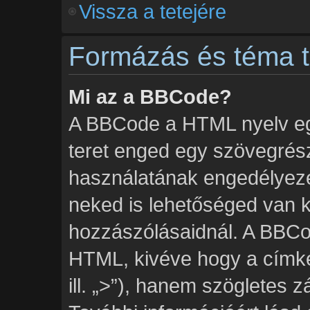
Vissza a tetejére
Formázás és téma t
Mi az a BBCode?
A BBCode a HTML nyelv egy
teret enged egy szövegré
használatának engedélyezés
neked is lehetőséged van k
hozzászólásaidnál. A BBCod
HTML, kivéve hogy a címké
ill. „>”), hanem szögletes zár