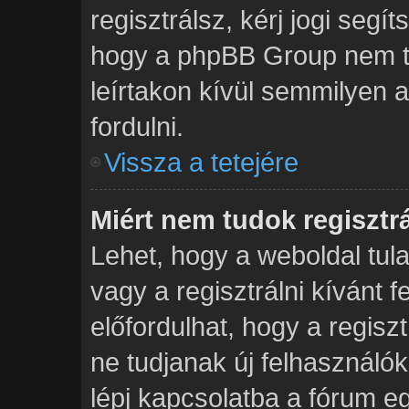
regisztrálsz, kérj jogi segít
hogy a phpBB Group nem tud
leírtakon kívül semmilyen 
fordulni.
Vissza a tetejére
Miért nem tudok regisztr
Lehet, hogy a weboldal tula
vagy a regisztrálni kívánt f
előfordulhat, hogy a regisz
ne tudjanak új felhasználók
lépj kapcsolatba a fórum eg