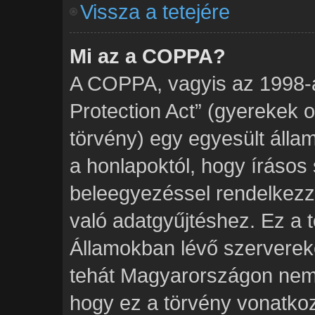
Vissza a tetejére
Mi az a COPPA?
A COPPA, vagyis az 1998-a
Protection Act” (gyerekek 
törvény) egy egyesült álla
a honlapoktól, hogy írásos 
beleegyezéssel rendelkezz
való adatgyűjtéshez. Ez a 
Államokban lévő szervere
tehát Magyarországon nem
hogy ez a törvény vonatkoz