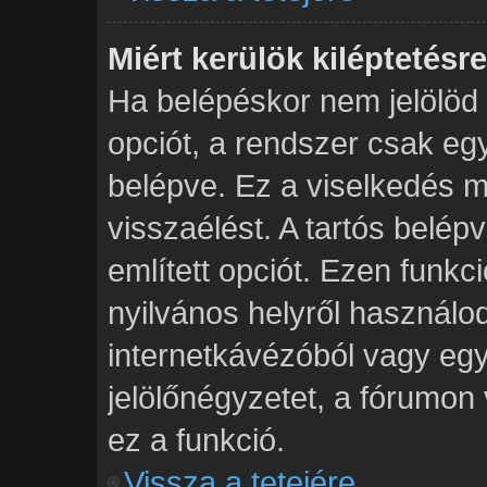
Miért kerülök kiléptetés
Ha belépéskor nem jelölöd
opciót, a rendszer csak eg
belépve. Ez a viselkedés m
visszaélést. A tartós belép
említett opciót. Ezen funkc
nyilvános helyről használod
internetkávézóból vagy egy
jelölőnégyzetet, a fórumon
ez a funkció.
Vissza a tetejére