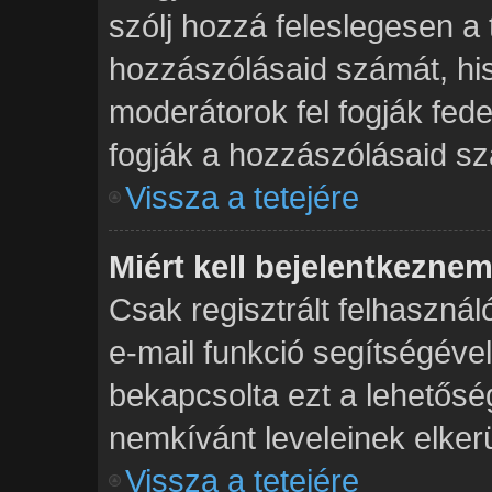
szólj hozzá feleslegesen a
hozzászólásaid számát, his
moderátorok fel fogják fed
fogják a hozzászólásaid s
Vissza a tetejére
Miért kell bejelentkezne
Csak regisztrált felhasznál
e-mail funkció segítségével
bekapcsolta ezt a lehetősé
nemkívánt leveleinek elker
Vissza a tetejére