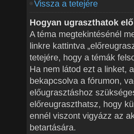
Vissza a tetejére
Hogyan ugraszthatok elő
A téma megtekintésénél me
linkre kattintva „előreugra
tetejére, hogy a témák fels
Ha nem látod ezt a linket, 
bekapcsolva a fórumon, va
előugrasztáshoz szükséges
előreugraszthatsz, hogy kü
ennél viszont vigyázz az a
betartására.