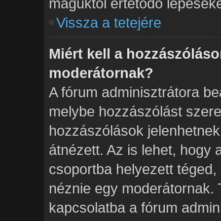
maguktól értetődő lépéseke
Vissza a tetejére
Miért kell a hozzászólás
moderátornak?
A fórum adminisztrátora beá
melybe hozzászólást szeret
hozzászólások jelenhetnek
átnézett. Az is lehet, hogy
csoportba helyezett téged, 
néznie egy moderátornak. T
kapcsolatba a fórum admini