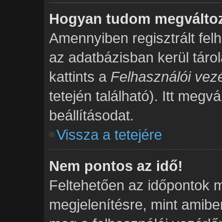
Hogyan tudom megváltozt
Amennyiben regisztrált fel
az adatbázisban kerül táro
kattints a
Felhasználói vezé
tetején található). Itt megv
beállításodat.
Vissza a tetejére
Nem pontos az idő!
Feltehetően az időpontok m
megjelenítésre, mint amibe