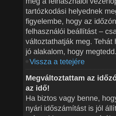
meg a felhasználói vezérlő
tartózkodási helyednek meg
figyelembe, hogy az időzón
felhasználói beállítást – cs
változtathatják meg. Tehát 
jó alakalom, hogy megtedd
Vissza a tetejére
Megváltoztattam az időz
az idő!
Ha biztos vagy benne, hogy
nyári időszámítást is jól ál