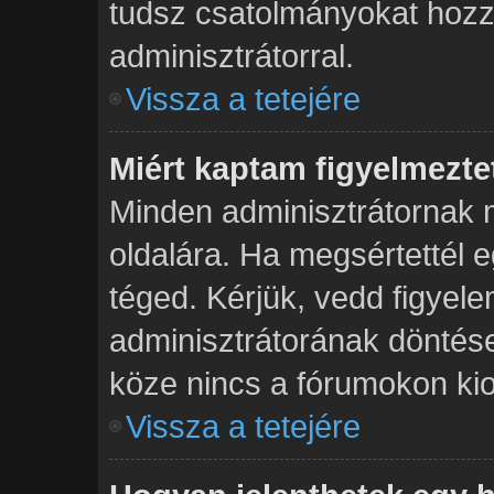
tudsz csatolmányokat hozzá
adminisztrátorral.
Vissza a tetejére
Miért kaptam figyelmezte
Minden adminisztrátornak 
oldalára. Ha megsértettél e
téged. Kérjük, vedd figyel
adminisztrátorának dönté
köze nincs a fórumokon kio
Vissza a tetejére