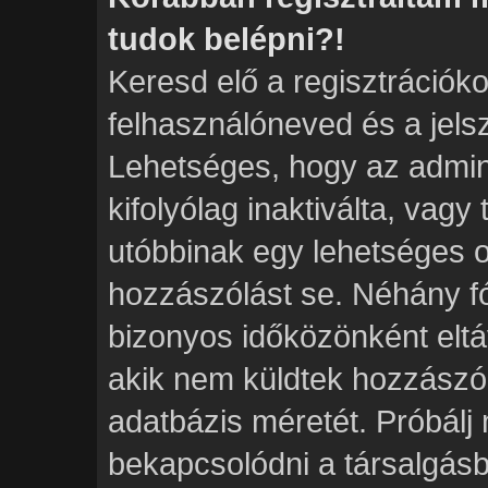
tudok belépni?!
Keresd elő a regisztrációkor
felhasználóneved és a jels
Lehetséges, hogy az admini
kifolyólag inaktiválta, vagy
utóbbinak egy lehetséges 
hozzászólást se. Néhány f
bizonyos időközönként eltáv
akik nem küldtek hozzászó
adatbázis méretét. Próbálj 
bekapcsolódni a társalgásb