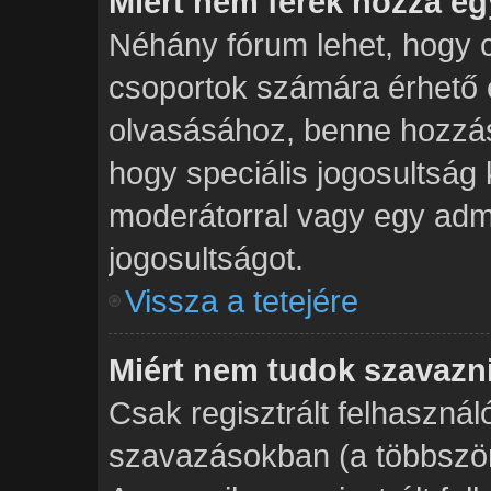
Miért nem férek hozzá e
Néhány fórum lehet, hogy c
csoportok számára érhető 
olvasásához, benne hozzás
hogy speciális jogosultság 
moderátorral vagy egy admi
jogosultságot.
Vissza a tetejére
Miért nem tudok szavazn
Csak regisztrált felhasznál
szavazásokban (a többszöri