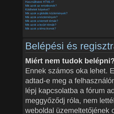
Használhatok HTML-t?
Mik azok az emotikonok?
Küldhetek képeket?
Mik azok a globális közlemények?
Mik azok a közlemények?
Mik azok a kiemelt témák?
Mik azok a lezárt témák?
Mik azok a téma ikonok?
Belépési és regiszt
Miért nem tudok belépni
Ennek számos oka lehet. Elő
adtad-e meg a felhasználón
lépj kapcsolatba a fórum a
meggyőződj róla, nem lettél 
weboldal üzemeltetőjének ol