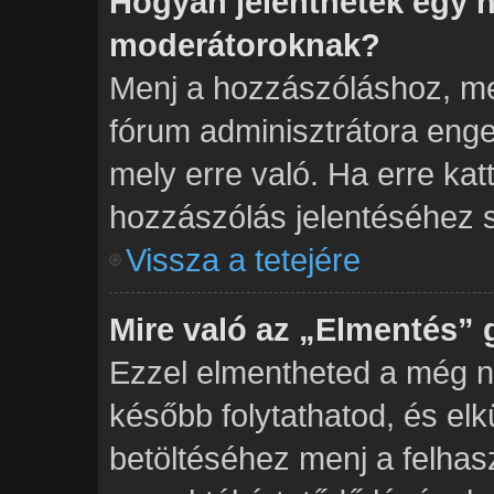
Hogyan jelenthetek egy h
moderátoroknak?
Menj a hozzászóláshoz, mel
fórum adminisztrátora enge
mely erre való. Ha erre kat
hozzászólás jelentéséhez 
Vissza a tetejére
Mire való az „Elmentés”
Ezzel elmentheted a még n
később folytathatod, és el
betöltéséhez menj a felhas