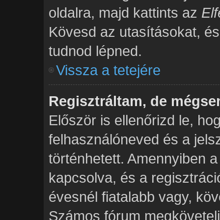
oldalra, majd kattints az
Elf
Kövesd az utasításokat, és r
tudnod lépned.
Vissza a tetejére
Regisztráltam, de mégse
Először is ellenőrizd le, h
felhasználóneved és a jels
történhetett. Amennyiben
kapcsolva, és a regisztrác
évesnél fiatalabb vagy, köv
Számos fórum megköveteli,