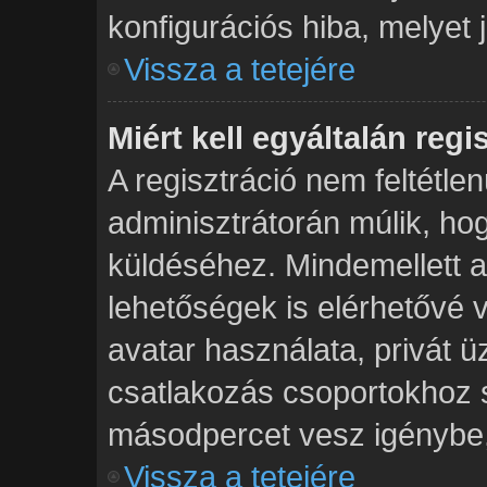
konfigurációs hiba, melyet 
Vissza a tetejére
Miért kell egyáltalán reg
A regisztráció nem feltétlen
adminisztrátorán múlik, h
küldéséhez. Mindemellett a 
lehetőségek is elérhetővé 
avatar használata, privát ü
csatlakozás csoportokhoz s
másodpercet vesz igénybe, í
Vissza a tetejére