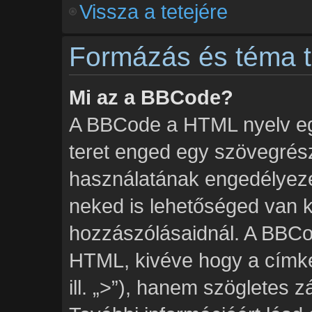
Vissza a tetejére
Formázás és téma t
Mi az a BBCode?
A BBCode a HTML nyelv egy
teret enged egy szövegré
használatának engedélyezés
neked is lehetőséged van k
hozzászólásaidnál. A BBCod
HTML, kivéve hogy a címké
ill. „>”), hanem szögletes zár