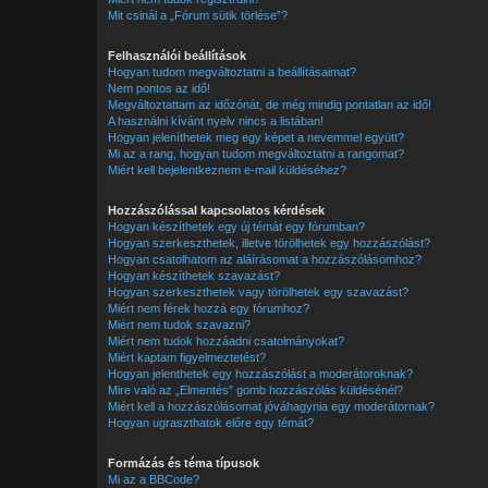
Mit csinál a „Fórum sütik törlése”?
Felhasználói beállítások
Hogyan tudom megváltoztatni a beállításaimat?
Nem pontos az idő!
Megváltoztattam az időzónát, de még mindig pontatlan az idő!
A használni kívánt nyelv nincs a listában!
Hogyan jeleníthetek meg egy képet a nevemmel együtt?
Mi az a rang, hogyan tudom megváltoztatni a rangomat?
Miért kell bejelentkeznem e-mail küldéséhez?
Hozzászólással kapcsolatos kérdések
Hogyan készíthetek egy új témát egy fórumban?
Hogyan szerkeszthetek, illetve törölhetek egy hozzászólást?
Hogyan csatolhatom az aláírásomat a hozzászólásomhoz?
Hogyan készíthetek szavazást?
Hogyan szerkeszthetek vagy törölhetek egy szavazást?
Miért nem férek hozzá egy fórumhoz?
Miért nem tudok szavazni?
Miért nem tudok hozzáadni csatolmányokat?
Miért kaptam figyelmeztetést?
Hogyan jelenthetek egy hozzászólást a moderátoroknak?
Mire való az „Elmentés” gomb hozzászólás küldésénél?
Miért kell a hozzászólásomat jóváhagynia egy moderátornak?
Hogyan ugraszthatok előre egy témát?
Formázás és téma típusok
Mi az a BBCode?