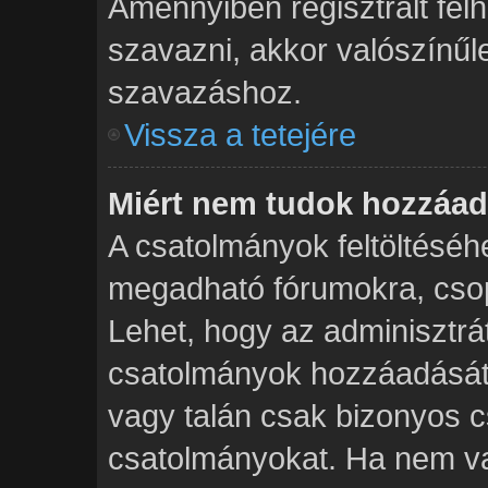
Amennyiben regisztrált fe
szavazni, akkor valószínűl
szavazáshoz.
Vissza a tetejére
Miért nem tudok hozzáad
A csatolmányok feltöltésé
megadható fórumokra, csop
Lehet, hogy az adminisztr
csatolmányok hozzáadását 
vagy talán csak bizonyos c
csatolmányokat. Ha nem va