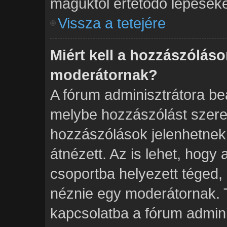
maguktól értetődő lépéseke
Vissza a tetejére
Miért kell a hozzászólás
moderátornak?
A fórum adminisztrátora beá
melybe hozzászólást szeret
hozzászólások jelenhetnek
átnézett. Az is lehet, hogy
csoportba helyezett téged, 
néznie egy moderátornak. T
kapcsolatba a fórum admini