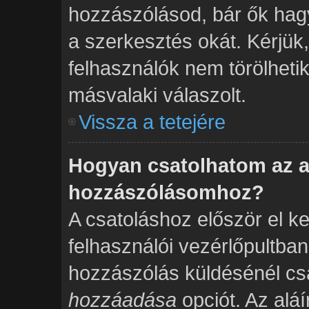
hozzászólásod, bár ők hag
a szerkesztés okát. Kérjük
felhasználók nem törölheti
másvalaki válaszolt.
Vissza a tetejére
Hogyan csatolhatom az a
hozzászólásomhoz?
A csatoláshoz először el ke
felhasználói vezérlőpultba
hozzászólás küldésénél csa
hozzáadása
opciót. Az alá