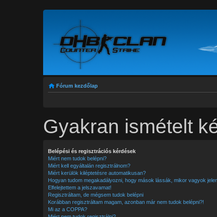
Fórum kezdőlap
Gyakran ismételt k
Belépési és regisztrációs kérdések
Miért nem tudok belépni?
Miért kell egyáltalán regisztrálnom?
Miért kerülök kiléptetésre automatikusan?
Hogyan tudom megakadályozni, hogy mások lássák, mikor vagyok jele
Elfelejtettem a jelszavamat!
Regisztráltam, de mégsem tudok belépni
Korábban regisztráltam magam, azonban már nem tudok belépni?!
Mi az a COPPA?
Miért nem tudok regisztrálni?