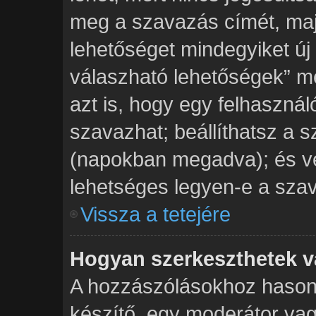
meg a szavazás címét, majd
lehetőséget mindegyiket új
válaszható lehetőségek” 
azt is, hogy egy felhasznál
szavazhat; beállíthatsz a 
(napokban megadva); és vé
lehetséges legyen-e a szav
Vissza a tetejére
Hogyan szerkeszthetek v
A hozzászólásokhoz hasonl
készítő, egy moderátor vag