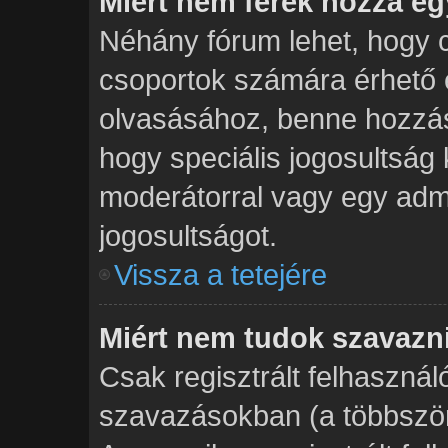
Miért nem férek hozzá e
Néhány fórum lehet, hogy c
csoportok számára érhető 
olvasásához, benne hozzás
hogy speciális jogosultság 
moderátorral vagy egy admi
jogosultságot.
Vissza a tetejére
Miért nem tudok szavazn
Csak regisztrált felhasznál
szavazásokban (a többszöri