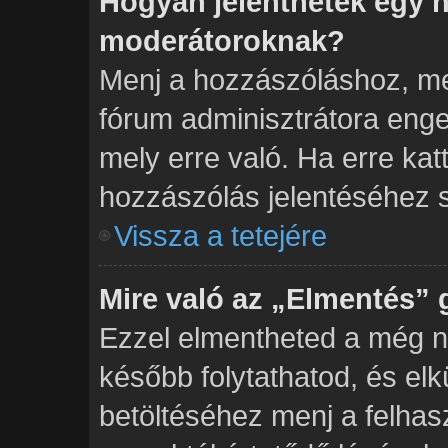
Hogyan jelenthetek egy h
moderátoroknak?
Menj a hozzászóláshoz, mel
fórum adminisztrátora enge
mely erre való. Ha erre kat
hozzászólás jelentéséhez 
Vissza a tetejére
Mire való az „Elmentés”
Ezzel elmentheted a még n
később folytathatod, és el
betöltéséhez menj a felhas