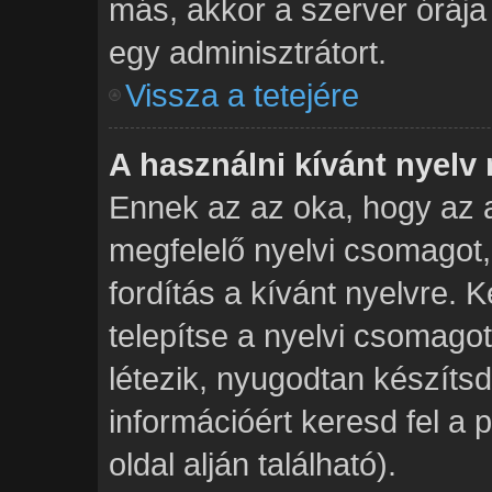
más, akkor a szerver órája p
egy adminisztrátort.
Vissza a tetejére
A használni kívánt nyelv 
Ennek az az oka, hogy az a
megfelelő nyelvi csomagot
fordítás a kívánt nyelvre. 
telepítse a nyelvi csomag
létezik, nyugodtan készítsd 
információért keresd fel a
oldal alján található).