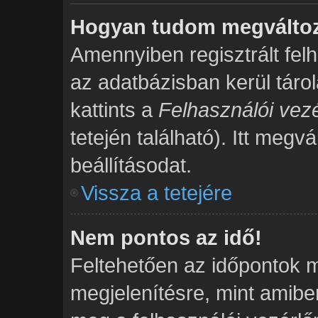
Hogyan tudom megváltozt
Amennyiben regisztrált fel
az adatbázisban kerül táro
kattints a
Felhasználói vezé
tetején található). Itt megv
beállításodat.
Vissza a tetejére
Nem pontos az idő!
Feltehetően az időpontok m
megjelenítésre, mint amibe