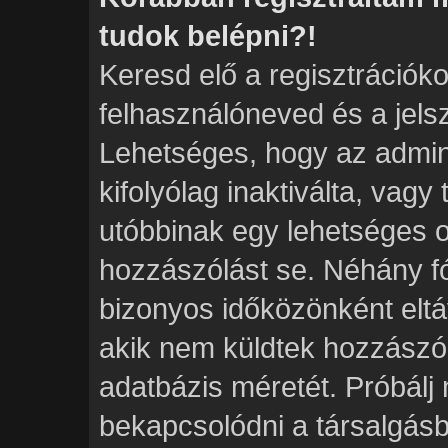
tudok belépni?!
Keresd elő a regisztrációkor
felhasználóneved és a jels
Lehetséges, hogy az admini
kifolyólag inaktiválta, vagy
utóbbinak egy lehetséges 
hozzászólást se. Néhány f
bizonyos időközönként eltáv
akik nem küldtek hozzászó
adatbázis méretét. Próbálj 
bekapcsolódni a társalgásb