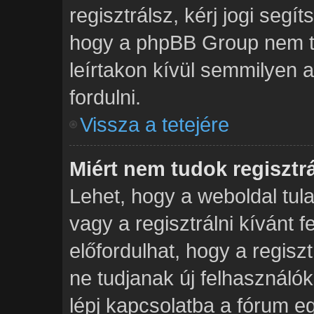
regisztrálsz, kérj jogi segít
hogy a phpBB Group nem tud
leírtakon kívül semmilyen 
fordulni.
Vissza a tetejére
Miért nem tudok regisztr
Lehet, hogy a weboldal tula
vagy a regisztrálni kívánt f
előfordulhat, hogy a regisz
ne tudjanak új felhasználók
lépj kapcsolatba a fórum eg