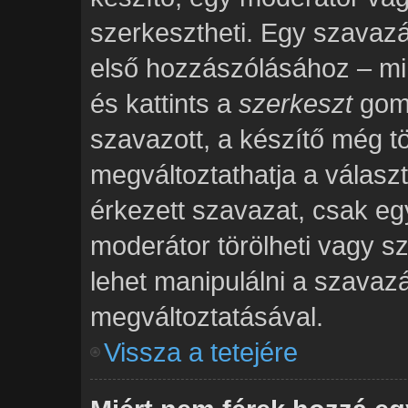
szerkesztheti. Egy szavaz
első hozzászólásához – mi
és kattints a
szerkeszt
gomb
szavazott, a készítő még tö
megváltoztathatja a válasz
érkezett szavazat, csak eg
moderátor törölheti vagy s
lehet manipulálni a szavaz
megváltoztatásával.
Vissza a tetejére