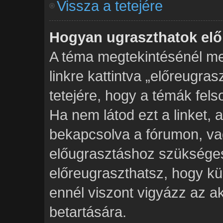
Vissza a tetejére
Hogyan ugraszthatok elő
A téma megtekintésénél me
linkre kattintva „előreugra
tetejére, hogy a témák fels
Ha nem látod ezt a linket, 
bekapcsolva a fórumon, va
előugrasztáshoz szükséges
előreugraszthatsz, hogy kü
ennél viszont vigyázz az a
betartására.