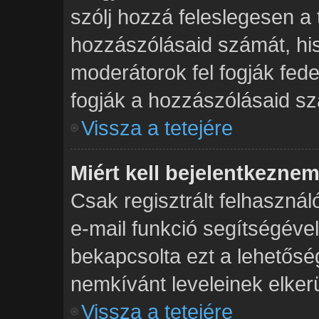
szólj hozzá feleslegesen a
hozzászólásaid számát, his
moderátorok fel fogják fed
fogják a hozzászólásaid s
Vissza a tetejére
Miért kell bejelentkezne
Csak regisztrált felhasznál
e-mail funkció segítségével
bekapcsolta ezt a lehetősé
nemkívánt leveleinek elker
Vissza a tetejére