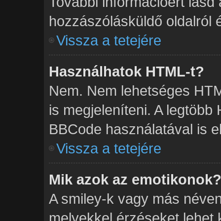
További információért lásd
hozzászólásküldő oldalról é
Vissza a tetejére
Használhatok HTML-t?
Nem. Nem lehetséges HTML
is megjeleníteni. A legtöb
BBCode használatával is el
Vissza a tetejére
Mik azok az emotikonok
A smiley-k vagy más néven 
melyekkel érzéseket lehet ki