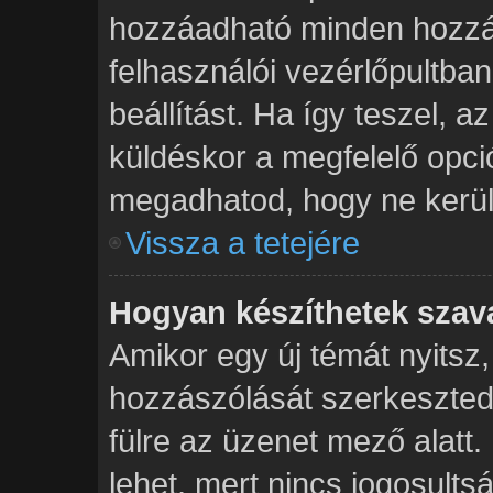
hozzáadható minden hozzá
felhasználói vezérlőpultban
beállítást. Ha így teszel, 
küldéskor a megfelelő opc
megadhatod, hogy ne kerülj
Vissza a tetejére
Hogyan készíthetek szav
Amikor egy új témát nyitsz
hozzászólását szerkeszted,
fülre az üzenet mező alatt. 
lehet, mert nincs jogosult