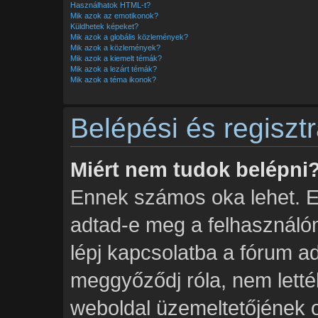
Használhatok HTML-t?
Mik azok az emotikonok?
Küldhetek képeket?
Mik azok a globális közlemények?
Mik azok a közlemények?
Mik azok a kiemelt témák?
Mik azok a lezárt témák?
Mik azok a téma ikonok?
Belépési és regiszt
Miért nem tudok belépni
Ennek számos oka lehet. Elő
adtad-e meg a felhasználón
lépj kapcsolatba a fórum a
meggyőződj róla, nem lettél 
weboldal üzemeltetőjének ol