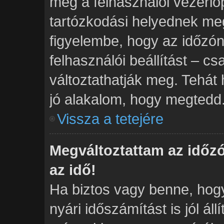
meg a felhasználói vezérlő
tartózkodási helyednek meg
figyelembe, hogy az időzón
felhasználói beállítást – cs
változtathatják meg. Tehát 
jó alakalom, hogy megtedd
Vissza a tetejére
Megváltoztattam az időz
az idő!
Ha biztos vagy benne, hogy
nyári időszámítást is jól ál