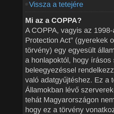
Vissza a tetejére
Mi az a COPPA?
A COPPA, vagyis az 1998-a
Protection Act” (gyerekek 
törvény) egy egyesült álla
a honlapoktól, hogy írásos 
beleegyezéssel rendelkezz
való adatgyűjtéshez. Ez a 
Államokban lévő szervere
tehát Magyarországon nem
hogy ez a törvény vonatkoz