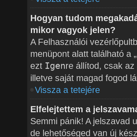
Hogyan tudom megakadál
mikor vagyok jelen?
A Felhasználói vezérlőpult
menüpont alatt található a „
ezt
Igen
re állítod, csak a
illetve saját magad fogod lá
Vissza a tetejére
Elfelejtettem a jelszavam
Semmi pánik! A jelszavad u
de lehetőséged van új kés