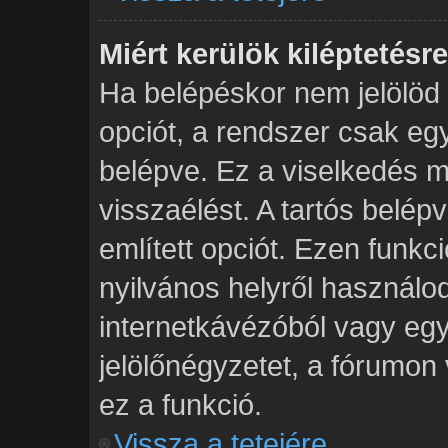
Miért kerülök kiléptetés
Ha belépéskor nem jelölöd
opciót, a rendszer csak eg
belépve. Ez a viselkedés m
visszaélést. A tartós belép
említett opciót. Ezen funkc
nyilvános helyről használod
internetkávézóból vagy egy
jelölőnégyzetet, a fórumon
ez a funkció.
Vissza a tetejére