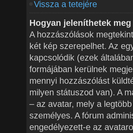
Vissza a tetejére
Hogyan jeleníthetek meg
A hozzászólások megtekinté
két kép szerepelhet. Az eg
kapcsolódik (ezek általába
formájában kerülnek megje
mennyi hozzászólást küldt
milyen státuszod van). A m
– az avatar, mely a legtöb
személyes. A fórum adminis
engedélyezett-e az avataro