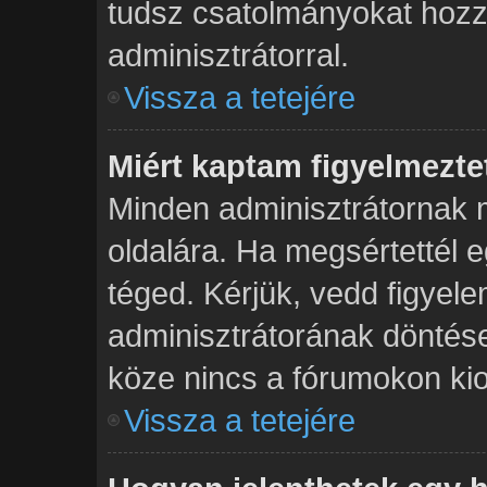
tudsz csatolmányokat hozzá
adminisztrátorral.
Vissza a tetejére
Miért kaptam figyelmezte
Minden adminisztrátornak 
oldalára. Ha megsértettél e
téged. Kérjük, vedd figyel
adminisztrátorának dönté
köze nincs a fórumokon kio
Vissza a tetejére