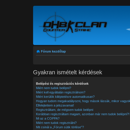
Fórum kezdőlap
Gyakran ismételt kérdések
Belépési és regisztrációs kérdések
Miért nem tudok belépni?
Miért kell egyáltalán regisztrálnom?
Miért kerülök kiléptetésre automatikusan?
Hogyan tudom megakadályozni, hogy mások lássák, mikor vagyok
Elfelejtettem a jelszavamat!
Regisztráltam, de mégsem tudok belépni
Korábban regisztráltam magam, azonban már nem tudok belépni?!
Mi az a COPPA?
Miért nem tudok regisztrálni?
Mit csinál a „Fórum sütik törlése”?