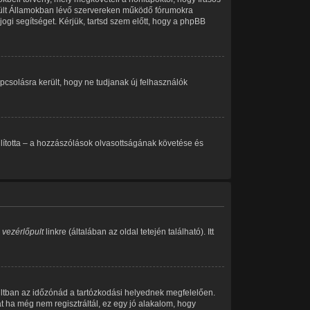
esült Államokban lévő szervereken működő fórumokra
ogi segítséget. Kérjük, tartsd szem előtt, hogy a phpBB
kapcsolásra került, hogy ne tudjanak új felhasználók
eállította – a hozzászólások olvasottságának követése és
 vezérlőpult
linkre (általában az oldal tetején található). Itt
ultban az időzónád a tartózkodási helyednek megfelelően.
át ha még nem regisztráltál, ez egy jó alakalom, hogy