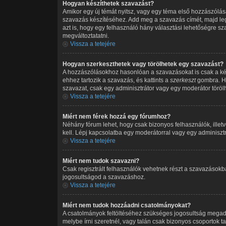
Hogyan készíthetek szavazást?
Amikor egy új témát nyitsz, vagy egy téma első hozzászólását
szavazás készítéséhez. Add meg a szavazás címét, majd leg
azt is, hogy egy felhasználó hány választási lehetőségre s
megváltoztatatni.
Vissza a tetejére
Hogyan szerkeszthetek vagy törölhetek egy szavazást?
A hozzászólásokhoz hasonlóan a szavazásokat is csak a ké
ehhez tartozik a szavazás, és kattints a
szerkeszt
gombra. Ha
szavazat, csak egy adminisztrátor vagy egy moderátor töröl
Vissza a tetejére
Miért nem férek hozzá egy fórumhoz?
Néhány fórum lehet, hogy csak bizonyos felhasználók, illet
kell. Lépj kapcsolatba egy moderátorral vagy egy adminisztr
Vissza a tetejére
Miért nem tudok szavazni?
Csak regisztrált felhasználók vehetnek részt a szavazásokb
jogosultságod a szavazáshoz.
Vissza a tetejére
Miért nem tudok hozzáadni csatolmányokat?
A csatolmányok feltöltéséhez szükséges jogosultság megad
melybe írni szeretnél, vagy talán csak bizonyos csoportok 