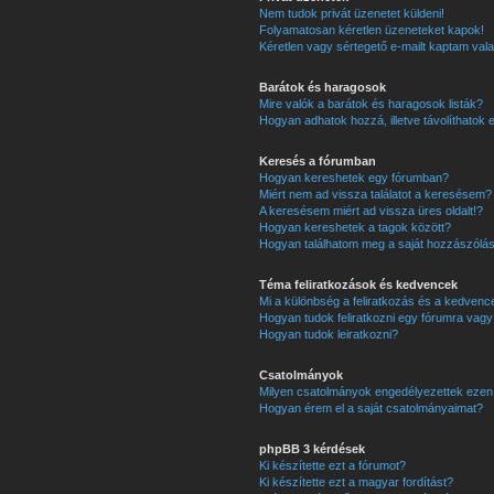
Nem tudok privát üzenetet küldeni!
Folyamatosan kéretlen üzeneteket kapok!
Kéretlen vagy sértegető e-mailt kaptam valak
Barátok és haragosok
Mire valók a barátok és haragosok listák?
Hogyan adhatok hozzá, illetve távolíthatok 
Keresés a fórumban
Hogyan kereshetek egy fórumban?
Miért nem ad vissza találatot a keresésem?
A keresésem miért ad vissza üres oldalt!?
Hogyan kereshetek a tagok között?
Hogyan találhatom meg a saját hozzászólá
Téma feliratkozások és kedvencek
Mi a különbség a feliratkozás és a kedvence
Hogyan tudok feliratkozni egy fórumra vag
Hogyan tudok leiratkozni?
Csatolmányok
Milyen csatolmányok engedélyezettek ezen
Hogyan érem el a saját csatolmányaimat?
phpBB 3 kérdések
Ki készítette ezt a fórumot?
Ki készítette ezt a magyar fordítást?