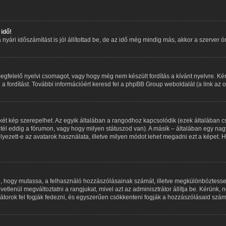
idő!
ári időszámítást is jól állítottad be, de az idő még mindig más, akkor a szerver óráj
egfelelő nyelvi csomagot, vagy hogy még nem készült fordítás a kívánt nyelvre. Kér
fordítást. További információért keresd fel a phpBB Group weboldalát (a link az old
két kép szerepelhet. Az egyik általában a rangodhoz kapcsolódik (ezek általában 
tél eddig a fórumon, vagy hogy milyen státuszod van). A másik – általában egy nag
yezett-e az avatarok használata, illetve milyen módot lehet megadni ezt a képet. Ha
aló, hogy mutassa, a felhasználó hozzászólásainak számát, illetve megkülönböztess
vetlenül megváltoztatni a rangjukat, mivel azt az adminisztrátor állítja be. Kérünk
torok fel fogják fedezni, és egyszerűen csökkenteni fogják a hozzászólásaid szám