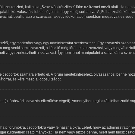
 szerkeszted, kattints a „Szavazás készítése” fülre az üzenet mező alatt. Ha nem lát
alább két választási lehetőséget mindegyiket új sorba írva. A „Felhasználónként
zavazhat; beállíthatsz a szavazásnak egy időkorlátot (napokban megadva); és végül
szítő, egy moderátor vagy egy adminisztrátor szerkesztheti. Egy szavazás szerke
 még senki sem szavazott, a készítő még törölheti a szavazást, vagy megváltoztath
heti vagy szerkesztheti a szavazást. Így nem lehet manipulálni a szavazást a szav
ve csoportok számára érhető el. A fórum megtekintéséhez, olvasásához, benne hozz
átorral, és kérelmezd a jogosultságot.
an (a többszöri szavazás elkerülése végett). Amennyiben regisztrált felhasználó 
ható fórumokra, csoportokra vagy felhasználókra. Lehet, hogy az adminisztrátor
tagjai küldhetnek csatolmányokat. Ha nem vagy biztos benne, miért nem tudsz csato