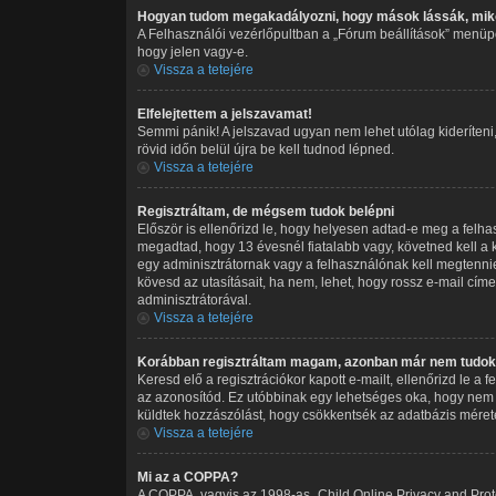
Hogyan tudom megakadályozni, hogy mások lássák, miko
A Felhasználói vezérlőpultban a „Fórum beállítások” menüpont
hogy jelen vagy-e.
Vissza a tetejére
Elfelejtettem a jelszavamat!
Semmi pánik! A jelszavad ugyan nem lehet utólag kideríteni
rövid időn belül újra be kell tudnod lépned.
Vissza a tetejére
Regisztráltam, de mégsem tudok belépni
Először is ellenőrizd le, hogy helyesen adtad-e meg a felh
megadtad, hogy 13 évesnél fiatalabb vagy, követned kell a k
egy adminisztrátornak vagy a felhasználónak kell megtennie.
kövesd az utasításait, ha nem, lehet, hogy rossz e-mail cí
adminisztrátorával.
Vissza a tetejére
Korábban regisztráltam magam, azonban már nem tudok 
Keresd elő a regisztrációkor kapott e-mailt, ellenőrizd le a
az azonosítód. Ez utóbbinak egy lehetséges oka, hogy nem 
küldtek hozzászólást, hogy csökkentsék az adatbázis méreté
Vissza a tetejére
Mi az a COPPA?
A COPPA, vagyis az 1998-as „Child Online Privacy and Prote