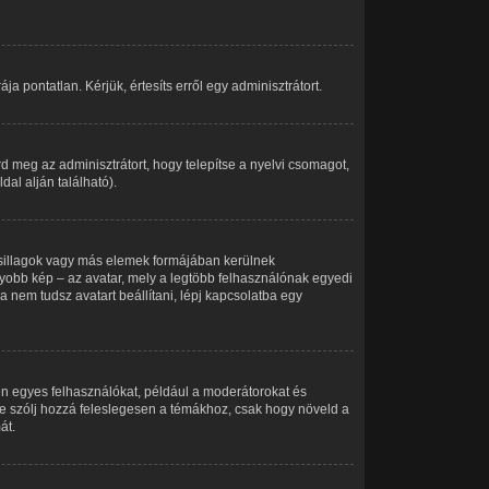
a pontatlan. Kérjük, értesíts erről egy adminisztrátort.
d meg az adminisztrátort, hogy telepítse a nyelvi csomagot,
al alján található).
csillagok vagy más elemek formájában kerülnek
yobb kép – az avatar, mely a legtöbb felhasználónak egyedi
 nem tudsz avatart beállítani, lépj kapcsolatba egy
en egyes felhasználókat, például a moderátorokat és
, ne szólj hozzá feleslegesen a témákhoz, csak hogy növeld a
át.