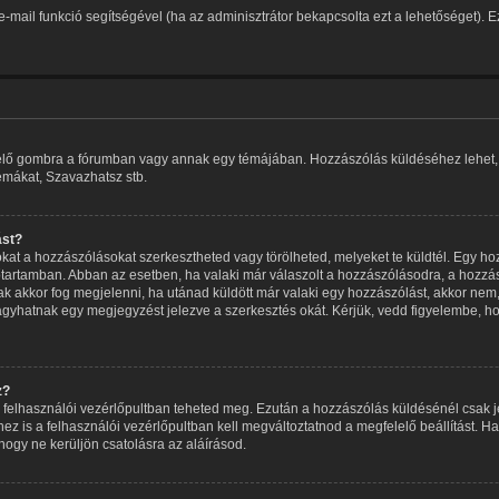
t e-mail funkció segítségével (ha az adminisztrátor bekapcsolta ezt a lehetőséget).
elelő gombra a fórumban vagy annak egy témájában. Hozzászólás küldéséhez lehet, h
témákat, Szavazhatsz stb.
ást?
at a hozzászólásokat szerkesztheted vagy törölheted, melyeket te küldtél. Egy ho
dőtartamban. Abban az esetben, ha valaki már válaszolt a hozzászólásodra, a hozzás
sak akkor fog megjelenni, ha utánad küldött már valaki egy hozzászólást, akkor nem
agyhatnak egy megjegyzést jelezve a szerkesztés okát. Kérjük, vedd figyelembe, ho
z?
 a felhasználói vezérlőpultban teheted meg. Ezután a hozzászólás küldésénél csak 
is a felhasználói vezérlőpultban kell megváltoztatnod a megfelelő beállítást. Ha
gy ne kerüljön csatolásra az aláírásod.