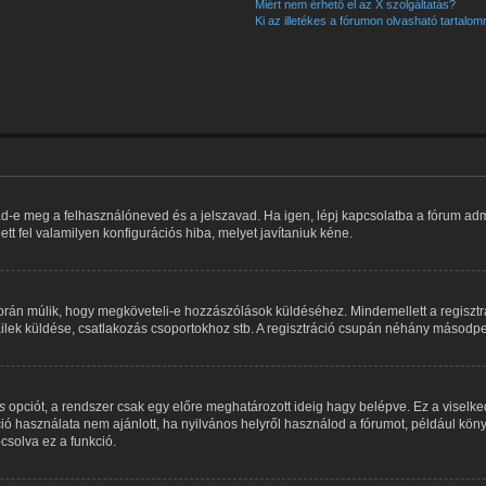
Miért nem érhető el az X szolgáltatás?
Ki az illetékes a fórumon olvasható tartalo
ad-e meg a felhasználóneved és a jelszavad. Ha igen, lépj kapcsolatba a fórum admin
tt fel valamilyen konfigurációs hiba, melyet javítaniuk kéne.
rátorán múlik, hogy megköveteli-e hozzászólások küldéséhez. Mindemellett a regiszt
mailek küldése, csatlakozás csoportokhoz stb. A regisztráció csupán néhány másodper
s
opciót, a rendszer csak egy előre meghatározott ideig hagy belépve. Ez a viselke
ció használata nem ajánlott, ha nyilvános helyről használod a fórumot, például kö
csolva ez a funkció.