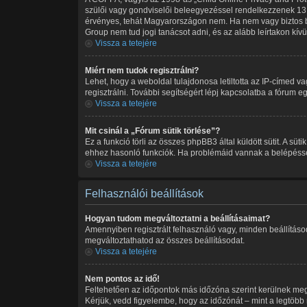
szülői vagy gondviselői beleegyezéssel rendelkezzenek 13 
érvényes, tehát Magyarországon nem. Ha nem vagy biztos benn
Group nem tud jogi tanácsot adni, és az alább leírtakon kív
Vissza a tetejére
Miért nem tudok regisztrálni?
Lehet, hogy a weboldal tulajdonosa letiltotta az IP-címed vag
regisztrálni. További segítségért lépj kapcsolatba a fórum eg
Vissza a tetejére
Mit csinál a „Fórum sütik törlése”?
Ez a funkció törli az összes phpBB3 által küldött sütit. A sü
ehhez hasonló funkciók. Ha problémáid vannak a belépéssel v
Vissza a tetejére
Felhasználói beállítások
Hogyan tudom megváltoztatni a beállításaimat?
Amennyiben regisztrált felhasználó vagy, minden beállításo
megváltoztathatod az összes beállításodat.
Vissza a tetejére
Nem pontos az idő!
Feltehetően az időpontok más időzóna szerint kerülnek meg
Kérjük, vedd figyelembe, hogy az időzónát – mint a legtöbb m