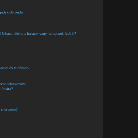
itől a fórumról!
el felhasználókat a barátok vagy haragosok listáról?
saimat és témáimat?
kbe tétel között?
y témára?
 a fórumon?