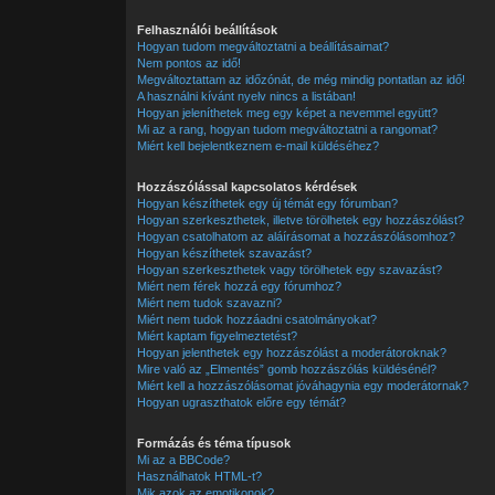
Felhasználói beállítások
Hogyan tudom megváltoztatni a beállításaimat?
Nem pontos az idő!
Megváltoztattam az időzónát, de még mindig pontatlan az idő!
A használni kívánt nyelv nincs a listában!
Hogyan jeleníthetek meg egy képet a nevemmel együtt?
Mi az a rang, hogyan tudom megváltoztatni a rangomat?
Miért kell bejelentkeznem e-mail küldéséhez?
Hozzászólással kapcsolatos kérdések
Hogyan készíthetek egy új témát egy fórumban?
Hogyan szerkeszthetek, illetve törölhetek egy hozzászólást?
Hogyan csatolhatom az aláírásomat a hozzászólásomhoz?
Hogyan készíthetek szavazást?
Hogyan szerkeszthetek vagy törölhetek egy szavazást?
Miért nem férek hozzá egy fórumhoz?
Miért nem tudok szavazni?
Miért nem tudok hozzáadni csatolmányokat?
Miért kaptam figyelmeztetést?
Hogyan jelenthetek egy hozzászólást a moderátoroknak?
Mire való az „Elmentés” gomb hozzászólás küldésénél?
Miért kell a hozzászólásomat jóváhagynia egy moderátornak?
Hogyan ugraszthatok előre egy témát?
Formázás és téma típusok
Mi az a BBCode?
Használhatok HTML-t?
Mik azok az emotikonok?