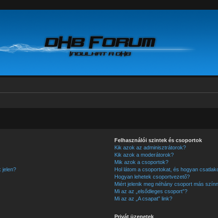
Felhasználói szintek és csoportok
Kik azok az adminisztrátorok?
Kik azok a moderátorok?
Mik azok a csoportok?
 jelen?
Hol látom a csoportokat, és hogyan csatla
Hogyan lehetek csoportvezető?
Miért jelenik meg néhány csoport más színn
Mi az az „elsődleges csoport”?
Mi az az „A csapat” link?
Privát üzenetek