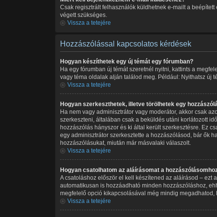
Csak regisztrált felhasználók küldhetnek e-mailt a beépítet
végett szükséges.
Vissza a tetejére
Hozzászólással kapcsolatos kérdések
Hogyan készíthetek egy új témát egy fórumban?
Ha egy fórumban új témát szeretnél nyitni, kattints a megf
vagy téma oldalak alján találod meg. Például: Nyithatsz új 
Vissza a tetejére
Hogyan szerkeszthetek, illetve törölhetek egy hozzászól
Ha nem vagy adminisztrátor vagy moderátor, akkor csak azok
szerkeszteni, általában csak a beküldés utáni korlátozott i
hozzászólás hányszor és ki által került szerkesztésre. Ez c
egy adminisztrátor szerkesztette a hozzászólásod, bár ők h
hozzászólásukat, miután már másvalaki válaszolt.
Vissza a tetejére
Hogyan csatolhatom az aláírásomat a hozzászólásomho
A csatoláshoz először el kell készítened az aláírásod – ezt
automatikusan is hozzáadható minden hozzászóláshoz, ehhez 
megfelelő opció kikapcsolásával még mindig megadhatod, ho
Vissza a tetejére