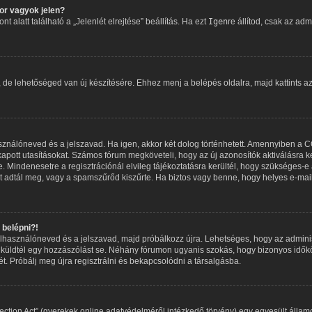
r vagyok jelen?
 alatt található a „Jelenlét elrejtése” beállítás. Ha ezt
Igen
re állítod, csak az adm
, de lehetőséged van új készítésére. Ehhez menj a belépés oldalra, majd kattints a
asználóneved és a jelszavad. Ha igen, akkor két dolog történhetett. Amennyiben a
apott utasításokat. Számos fórum megköveteli, hogy az új azonosítók aktiválásra ke
 Mindenesetre a regisztrációnál elvileg tájékoztatásra kerültél, hogy szükséges-e 
met adtál meg, vagy a spamszűrőd kiszűrte. Ha biztos vagy benne, hogy helyes e-mai
belépni?!
 felhasználóneved és a jelszavad, majd próbálkozz újra. Lehetséges, hogy az adminisz
küldtél egy hozzászólást se. Néhány fórumon ugyanis szokás, hogy bizonyos időköz
t. Próbálj meg újra regisztrálni és bekapcsolódni a társalgásba.
ction Act” (gyerekek online adatvédelméről intézkedő törvény) egy egyesült államo