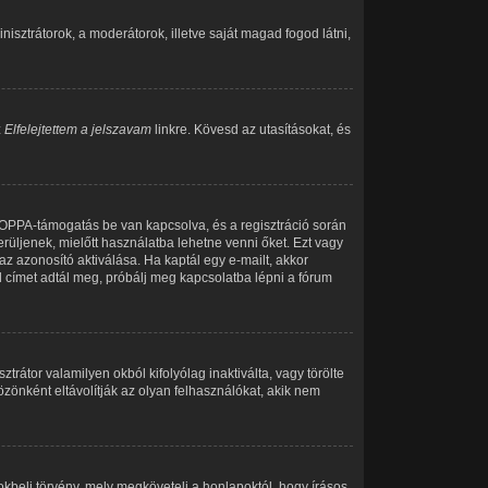
inisztrátorok, a moderátorok, illetve saját magad fogod látni,
z
Elfelejtettem a jelszavam
linkre. Kövesd az utasításokat, és
 COPPA-támogatás be van kapcsolva, és a regisztráció során
rüljenek, mielőtt használatba lehetne venni őket. Ezt vagy
az azonosító aktiválása. Ha kaptál egy e-mailt, akkor
l címet adtál meg, próbálj meg kapcsolatba lépni a fórum
trátor valamilyen okból kifolyólag inaktiválta, vagy törölte
önként eltávolítják az olyan felhasználókat, akik nem
kbeli törvény, mely megköveteli a honlapoktól, hogy írásos