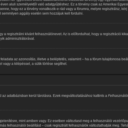
éven aluli személyektől való adatgyűjtéshez. Ez a törvény csak az Amerikai Egy
e, hogy ez a törvény vonatkozik-e rád vagy a fórumra, melyre regisztrálsz, kérj j
ül semmilyen aggály esetén sem hozzájuk kell fordulni.
y a regisztrálni kívánt felhasználónevet. Az is előfordulhat, hogy a regisztráció ki
yik adminisztrátorával.
tik feladata az azonosítás, illetve a beléptetés, valamint – ha a fórum tulajdonosa b
agy a kilépéssel, a sütik törlése segíthet.
d az adatbázisban kerül tárolásra. Ezek megváltoztatásához kattints a
Felhasználói
jelenítésre, mint amiben vagy. Ez esetben változtasd meg a felhasználói vezérlőp
ás felhasználói beállítást – csak regisztrált felhasználók változtathatják meg. Teh