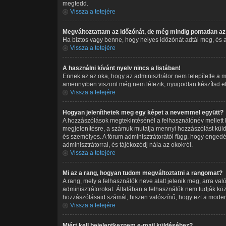
megtedd.
Vissza a tetejére
Megváltoztattam az időzónát, de még mindig pontatlan az 
Ha biztos vagy benne, hogy helyes időzónát adtál meg, és a ny
Vissza a tetejére
A használni kívánt nyelv nincs a listában!
Ennek az az oka, hogy az adminisztrátor nem telepítette a m
amennyiben viszont még nem létezik, nyugodtan készítsd el a 
Vissza a tetejére
Hogyan jeleníthetek meg egy képet a nevemmel együtt?
A hozzászólások megtekintésénél a felhasználónév mellett 
megjelenítésre, a számuk mutatja mennyi hozzászólást küld
és személyes. A fórum adminisztrátorától függ, hogy engedél
adminisztrátorral, és tájékozódj nála az okokról.
Vissza a tetejére
Mi az a rang, hogyan tudom megváltoztatni a rangomat?
A rang, mely a felhasználók neve alatt jelenik meg, arra v
adminisztrátorokat. Általában a felhasználók nem tudják köz
hozzászólásaid számát, hiszen valószínű, hogy ezt a moderá
Vissza a tetejére
Miért kell bejelentkeznem e-mail küldéséhez?