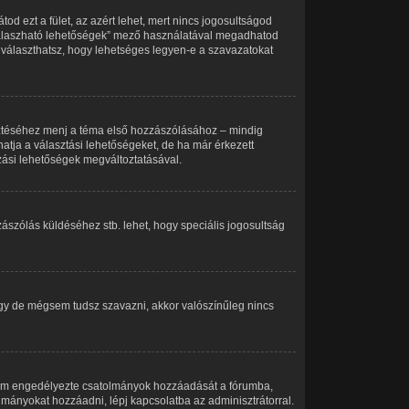
od ezt a fület, az azért lehet, mert nincs jogosultságod
 válaszható lehetőségek” mező használatával megadhatod
 választhatsz, hogy lehetséges legyen-e a szavazatokat
sztéséhez menj a téma első hozzászólásához – mindig
atja a választási lehetőségeket, de ha már érkezett
azási lehetőségek megváltoztatásával.
ászólás küldéséhez stb. lehet, hogy speciális jogosultság
vagy de mégsem tudsz szavazni, akkor valószínűleg nincs
 nem engedélyezte csatolmányok hozzáadását a fórumba,
lmányokat hozzáadni, lépj kapcsolatba az adminisztrátorral.