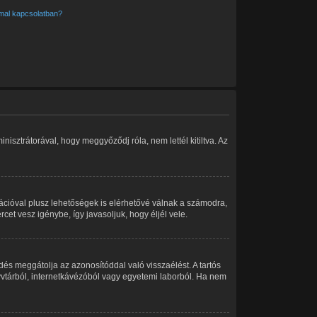
mmal kapcsolatban?
isztrátorával, hogy meggyőződj róla, nem lettél kitiltva. Az
rációval plusz lehetőségek is elérhetővé válnak a számodra,
cet vesz igénybe, így javasoljuk, hogy éljél vele.
dés meggátolja az azonosítóddal való visszaélést. A tartós
nyvtárból, internetkávézóból vagy egyetemi laborból. Ha nem