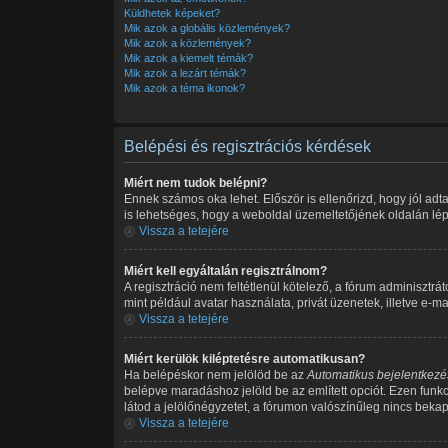
Küldhetek képeket?
Mik azok a globális közlemények?
Mik azok a közlemények?
Mik azok a kiemelt témák?
Mik azok a lezárt témák?
Mik azok a téma ikonok?
Belépési és regisztrációs kérdések
Miért nem tudok belépni?
Ennek számos oka lehet. Először is ellenőrizd, hogy jól adt
is lehetséges, hogy a weboldal üzemeltetőjének oldalán lépe
Vissza a tetejére
Miért kell egyáltalán regisztrálnom?
A regisztráció nem feltétlenül kötelező, a fórum adminiszt
mint például avatar használata, privát üzenetek, illetve e-
Vissza a tetejére
Miért kerülök kiléptetésre automatikusan?
Ha belépéskor nem jelölöd be az
Automatikus bejelentkezé
belépve maradáshoz jelöld be az említett opciót. Ezen funk
látod a jelölőnégyzetet, a fórumon valószínűleg nincs bekap
Vissza a tetejére