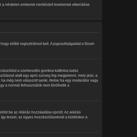
 Ez a névtelen emberek nemkívánt leveleinek elkerülése
ogy előbb regisztrálnod kell. A jogosultságaidat a fórum
zzászólást a szerkesztés gombra kattintva tudsz
zólásod alatt egy apró szöveg fog megjelenni, mely jelzi, a
, ha még nem válaszolt senki, illetve ha egy moderátor vagy
gy a normál felhasználók nem törölhetik a
jelöld be az
Aláírás hozzáadása
opciót. Az aláírás
 így teszel, az egyes hozzászólásoknál a küldéskor a