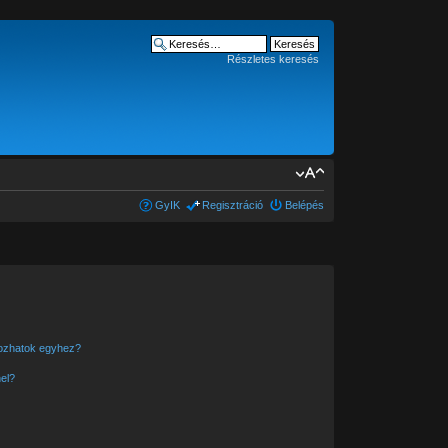
Részletes keresés
GyIK
Regisztráció
Belépés
kozhatok egyhez?
el?