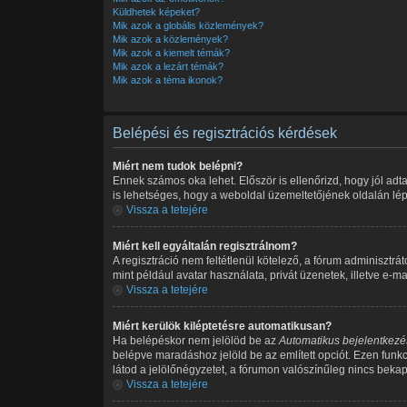
Küldhetek képeket?
Mik azok a globális közlemények?
Mik azok a közlemények?
Mik azok a kiemelt témák?
Mik azok a lezárt témák?
Mik azok a téma ikonok?
Belépési és regisztrációs kérdések
Miért nem tudok belépni?
Ennek számos oka lehet. Először is ellenőrizd, hogy jól adt
is lehetséges, hogy a weboldal üzemeltetőjének oldalán lépe
Vissza a tetejére
Miért kell egyáltalán regisztrálnom?
A regisztráció nem feltétlenül kötelező, a fórum adminiszt
mint például avatar használata, privát üzenetek, illetve e-
Vissza a tetejére
Miért kerülök kiléptetésre automatikusan?
Ha belépéskor nem jelölöd be az
Automatikus bejelentkezé
belépve maradáshoz jelöld be az említett opciót. Ezen funk
látod a jelölőnégyzetet, a fórumon valószínűleg nincs bekap
Vissza a tetejére