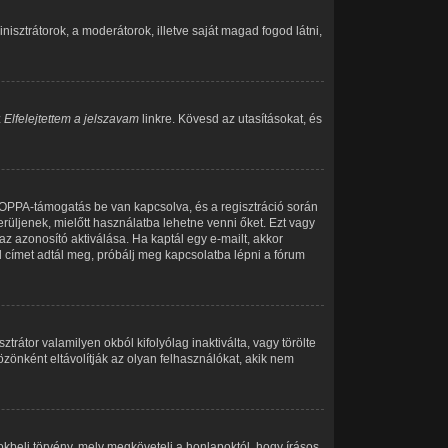
inisztrátorok, a moderátorok, illetve saját magad fogod látni,
z
Elfelejtettem a jelszavam
linkre. Kövesd az utasításokat, és
 COPPA-támogatás be van kapcsolva, és a regisztráció során
rüljenek, mielőtt használatba lehetne venni őket. Ezt vagy
az azonosító aktiválása. Ha kaptál egy e-mailt, akkor
l címet adtál meg, próbálj meg kapcsolatba lépni a fórum
trátor valamilyen okból kifolyólag inaktiválta, vagy törölte
önként eltávolítják az olyan felhasználókat, akik nem
kbeli törvény, mely megköveteli a honlapoktól, hogy írásos