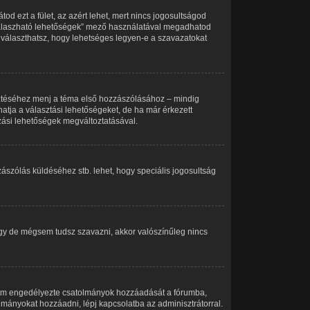
od ezt a fület, az azért lehet, mert nincs jogosultságod
 válaszható lehetőségek” mező használatával megadhatod
 választhatsz, hogy lehetséges legyen-e a szavazatokat
sztéséhez menj a téma első hozzászólásához – mindig
atja a választási lehetőségeket, de ha már érkezett
azási lehetőségek megváltoztatásával.
ászólás küldéséhez stb. lehet, hogy speciális jogosultság
vagy de mégsem tudsz szavazni, akkor valószínűleg nincs
 nem engedélyezte csatolmányok hozzáadását a fórumba,
lmányokat hozzáadni, lépj kapcsolatba az adminisztrátorral.