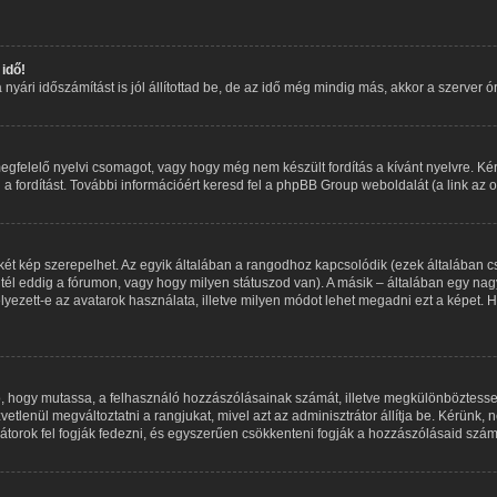
idő!
ári időszámítást is jól állítottad be, de az idő még mindig más, akkor a szerver óráj
egfelelő nyelvi csomagot, vagy hogy még nem készült fordítás a kívánt nyelvre. Kér
fordítást. További információért keresd fel a phpBB Group weboldalát (a link az old
két kép szerepelhet. Az egyik általában a rangodhoz kapcsolódik (ezek általában 
tél eddig a fórumon, vagy hogy milyen státuszod van). A másik – általában egy nag
yezett-e az avatarok használata, illetve milyen módot lehet megadni ezt a képet. Ha
aló, hogy mutassa, a felhasználó hozzászólásainak számát, illetve megkülönböztess
vetlenül megváltoztatni a rangjukat, mivel azt az adminisztrátor állítja be. Kérünk
torok fel fogják fedezni, és egyszerűen csökkenteni fogják a hozzászólásaid szám