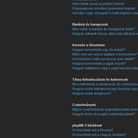
Nem tudok privát üzenetet küldeni!
Folyamatosan kéretlen üzeneteket kapok!
Kéretlen vagy sértegető e-mailt kaptam valak
Barátok és haragosok
Mire valók a barátok és haragosok listák?
Hogyan adhatok hozzá, illetve távolíthatok 
Keresés a fórumban
Hogyan kereshetek egy fórumban?
Miért nem ad vissza találatot a keresésem?
A keresésem miért ad vissza üres oldalt!?
Hogyan kereshetek a tagok között?
Hogyan találhatom meg a saját hozzászólá
Téma feliratkozások és kedvencek
Mi a különbség a feliratkozás és a kedvence
Hogyan tudok feliratkozni egy fórumra vag
Hogyan tudok leiratkozni?
Csatolmányok
Milyen csatolmányok engedélyezettek ezen
Hogyan érem el a saját csatolmányaimat?
phpBB 3 kérdések
Ki készítette ezt a fórumot?
Ki készítette ezt a magyar fordítást?