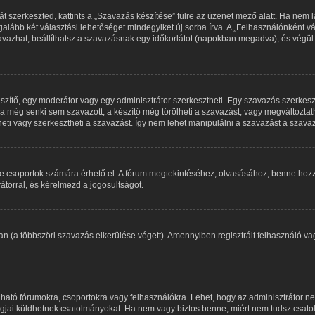
 szerkeszted, kattints a „Szavazás készítése” fülre az üzenet mező alatt. Ha nem lát
alább két választási lehetőséget mindegyiket új sorba írva. A „Felhasználónként
zavazhat; beállíthatsz a szavazásnak egy időkorlátot (napokban megadva); és végül
szítő, egy moderátor vagy egy adminisztrátor szerkesztheti. Egy szavazás szerke
 még senki sem szavazott, a készítő még törölheti a szavazást, vagy megváltoztath
heti vagy szerkesztheti a szavazást. Így nem lehet manipulálni a szavazást a szav
ve csoportok számára érhető el. A fórum megtekintéséhez, olvasásához, benne hozz
átorral, és kérelmezd a jogosultságot.
an (a többszöri szavazás elkerülése végett). Amennyiben regisztrált felhasználó 
ható fórumokra, csoportokra vagy felhasználókra. Lehet, hogy az adminisztrátor
tagjai küldhetnek csatolmányokat. Ha nem vagy biztos benne, miért nem tudsz csato