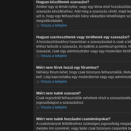
Hogyan készíthetek szavazást?
Amikor egy új témát nyitsz, vagy egy téma első hozzászólását
szavazás készítéséhez. Add meg a szavazás címét, majd leg
azt is, hogy egy felhasználó hány választási lehetőségre s
megváltoztatatni.
Vissza a tetejére
Hogyan szerkeszthetek vagy törölhetek egy szavazást?
A hozzászólásokhoz hasonlóan a szavazásokat is csak a ké
ehhez tartozik a szavazás, és kattints a
szerkeszt
gombra. Ha
szavazat, csak egy adminisztrátor vagy egy moderátor töröl
Vissza a tetejére
Miért nem férek hozzá egy fórumhoz?
Néhány fórum lehet, hogy csak bizonyos felhasználók, illet
kell. Lépj kapcsolatba egy moderátorral vagy egy adminisztr
Vissza a tetejére
Miért nem tudok szavazni?
Csak regisztrált felhasználók vehetnek részt a szavazásokb
jogosultságod a szavazáshoz.
Vissza a tetejére
Miért nem tudok hozzáadni csatolmányokat?
A csatolmányok feltöltéséhez szükséges jogosultság megad
melybe írni szeretnél, vagy talán csak bizonyos csoportok 