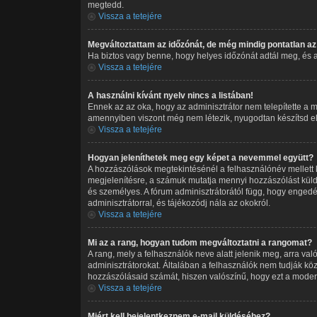
megtedd.
Vissza a tetejére
Megváltoztattam az időzónát, de még mindig pontatlan az 
Ha biztos vagy benne, hogy helyes időzónát adtál meg, és a ny
Vissza a tetejére
A használni kívánt nyelv nincs a listában!
Ennek az az oka, hogy az adminisztrátor nem telepítette a m
amennyiben viszont még nem létezik, nyugodtan készítsd el a 
Vissza a tetejére
Hogyan jeleníthetek meg egy képet a nevemmel együtt?
A hozzászólások megtekintésénél a felhasználónév mellett 
megjelenítésre, a számuk mutatja mennyi hozzászólást küld
és személyes. A fórum adminisztrátorától függ, hogy engedél
adminisztrátorral, és tájékozódj nála az okokról.
Vissza a tetejére
Mi az a rang, hogyan tudom megváltoztatni a rangomat?
A rang, mely a felhasználók neve alatt jelenik meg, arra v
adminisztrátorokat. Általában a felhasználók nem tudják köz
hozzászólásaid számát, hiszen valószínű, hogy ezt a moderá
Vissza a tetejére
Miért kell bejelentkeznem e-mail küldéséhez?