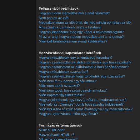
Felhasználói beállítások
Hogyan tudom megváltoztatni a beállításaimat?
Nem pontos az idő!
Megváltoztattam az időzónát, de még mindig pontatlan az idő!
A használni kívánt nyelv nincs a listában!
Hogyan jeleníthetek meg egy képet a nevemmel együtt?
Mi az a rang, hogyan tudom megváltoztatni a rangomat?
Miért kell bejelentkeznem e-mail küldéséhez?
Hozzászólással kapcsolatos kérdések
Hogyan készíthetek egy új témát egy fórumban?
Hogyan szerkeszthetek, illetve törölhetek egy hozzászólást?
Hogyan csatolhatom az aláírásomat a hozzászólásomhoz?
Hogyan készíthetek szavazást?
Hogyan szerkeszthetek vagy törölhetek egy szavazást?
Miért nem férek hozzá egy fórumhoz?
Miért nem tudok szavazni?
Miért nem tudok hozzáadni csatolmányokat?
Miért kaptam figyelmeztetést?
Hogyan jelenthetek egy hozzászólást a moderátoroknak?
Mire való az „Elmentés” gomb hozzászólás küldésénél?
Miért kell a hozzászólásomat jóváhagynia egy moderátornak?
Hogyan ugraszthatok előre egy témát?
Formázás és téma típusok
Mi az a BBCode?
Használhatok HTML-t?
Mik azok az emotikonok?