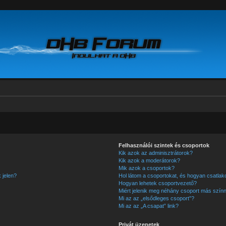
Felhasználói szintek és csoportok
Kik azok az adminisztrátorok?
Kik azok a moderátorok?
Mik azok a csoportok?
 jelen?
Hol látom a csoportokat, és hogyan csatla
Hogyan lehetek csoportvezető?
Miért jelenik meg néhány csoport más színn
Mi az az „elsődleges csoport”?
Mi az az „A csapat” link?
Privát üzenetek