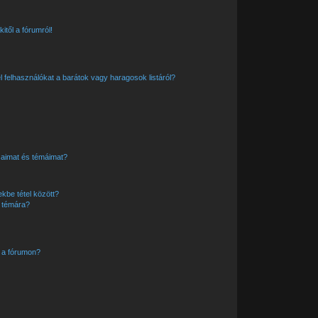
itől a fórumról!
el felhasználókat a barátok vagy haragosok listáról?
saimat és témáimat?
kbe tétel között?
y témára?
 a fórumon?