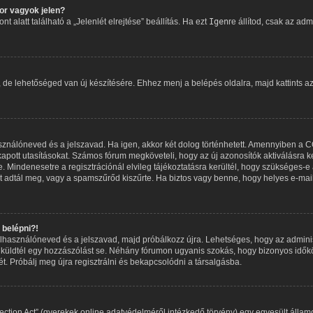
r vagyok jelen?
 alatt található a „Jelenlét elrejtése” beállítás. Ha ezt
Igen
re állítod, csak az adm
, de lehetőséged van új készítésére. Ehhez menj a belépés oldalra, majd kattints a
asználóneved és a jelszavad. Ha igen, akkor két dolog történhetett. Amennyiben a
apott utasításokat. Számos fórum megköveteli, hogy az új azonosítók aktiválásra ke
 Mindenesetre a regisztrációnál elvileg tájékoztatásra kerültél, hogy szükséges-e 
met adtál meg, vagy a spamszűrőd kiszűrte. Ha biztos vagy benne, hogy helyes e-mai
belépni?!
 felhasználóneved és a jelszavad, majd próbálkozz újra. Lehetséges, hogy az adminisz
küldtél egy hozzászólást se. Néhány fórumon ugyanis szokás, hogy bizonyos időköz
t. Próbálj meg újra regisztrálni és bekapcsolódni a társalgásba.
ction Act” (gyerekek online adatvédelméről intézkedő törvény) egy egyesült államo