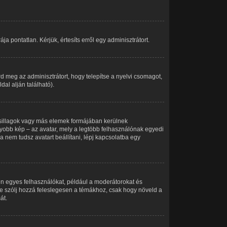
a pontatlan. Kérjük, értesíts erről egy adminisztrátort.
d meg az adminisztrátort, hogy telepítse a nyelvi csomagot,
al alján található).
csillagok vagy más elemek formájában kerülnek
yobb kép – az avatar, mely a legtöbb felhasználónak egyedi
 nem tudsz avatart beállítani, lépj kapcsolatba egy
en egyes felhasználókat, például a moderátorokat és
, ne szólj hozzá feleslegesen a témákhoz, csak hogy növeld a
át.