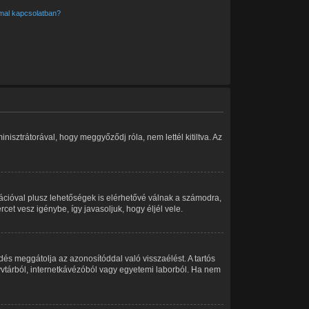
mmal kapcsolatban?
isztrátorával, hogy meggyőződj róla, nem lettél kitiltva. Az
rációval plusz lehetőségek is elérhetővé válnak a számodra,
cet vesz igénybe, így javasoljuk, hogy éljél vele.
dés meggátolja az azonosítóddal való visszaélést. A tartós
nyvtárból, internetkávézóból vagy egyetemi laborból. Ha nem