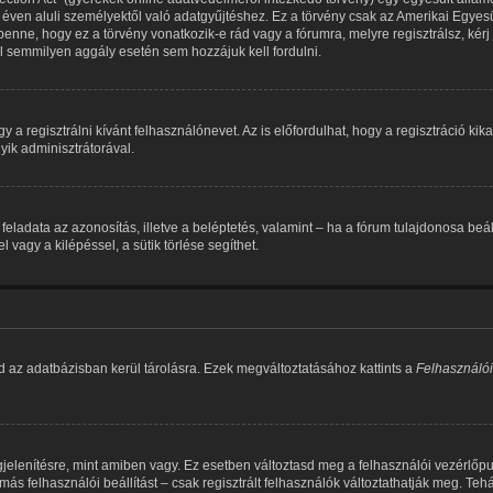
éven aluli személyektől való adatgyűjtéshez. Ez a törvény csak az Amerikai Egy
e, hogy ez a törvény vonatkozik-e rád vagy a fórumra, melyre regisztrálsz, kérj j
ül semmilyen aggály esetén sem hozzájuk kell fordulni.
y a regisztrálni kívánt felhasználónevet. Az is előfordulhat, hogy a regisztráció ki
yik adminisztrátorával.
tik feladata az azonosítás, illetve a beléptetés, valamint – ha a fórum tulajdonosa b
agy a kilépéssel, a sütik törlése segíthet.
d az adatbázisban kerül tárolásra. Ezek megváltoztatásához kattints a
Felhasználói
jelenítésre, mint amiben vagy. Ez esetben változtasd meg a felhasználói vezérlőp
ás felhasználói beállítást – csak regisztrált felhasználók változtathatják meg. Teh