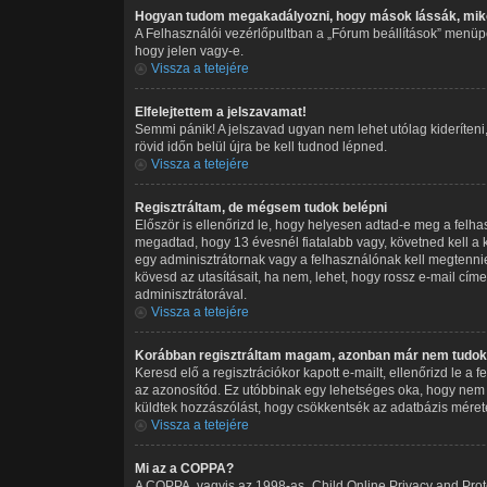
Hogyan tudom megakadályozni, hogy mások lássák, miko
A Felhasználói vezérlőpultban a „Fórum beállítások” menüpont
hogy jelen vagy-e.
Vissza a tetejére
Elfelejtettem a jelszavamat!
Semmi pánik! A jelszavad ugyan nem lehet utólag kideríteni
rövid időn belül újra be kell tudnod lépned.
Vissza a tetejére
Regisztráltam, de mégsem tudok belépni
Először is ellenőrizd le, hogy helyesen adtad-e meg a felh
megadtad, hogy 13 évesnél fiatalabb vagy, követned kell a k
egy adminisztrátornak vagy a felhasználónak kell megtennie.
kövesd az utasításait, ha nem, lehet, hogy rossz e-mail cí
adminisztrátorával.
Vissza a tetejére
Korábban regisztráltam magam, azonban már nem tudok 
Keresd elő a regisztrációkor kapott e-mailt, ellenőrizd le a
az azonosítód. Ez utóbbinak egy lehetséges oka, hogy nem 
küldtek hozzászólást, hogy csökkentsék az adatbázis méreté
Vissza a tetejére
Mi az a COPPA?
A COPPA, vagyis az 1998-as „Child Online Privacy and Prote