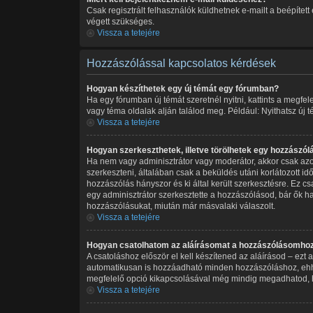
Csak regisztrált felhasználók küldhetnek e-mailt a beépítet
végett szükséges.
Vissza a tetejére
Hozzászólással kapcsolatos kérdések
Hogyan készíthetek egy új témát egy fórumban?
Ha egy fórumban új témát szeretnél nyitni, kattints a megf
vagy téma oldalak alján találod meg. Például: Nyithatsz új 
Vissza a tetejére
Hogyan szerkeszthetek, illetve törölhetek egy hozzászól
Ha nem vagy adminisztrátor vagy moderátor, akkor csak azok
szerkeszteni, általában csak a beküldés utáni korlátozott i
hozzászólás hányszor és ki által került szerkesztésre. Ez c
egy adminisztrátor szerkesztette a hozzászólásod, bár ők h
hozzászólásukat, miután már másvalaki válaszolt.
Vissza a tetejére
Hogyan csatolhatom az aláírásomat a hozzászólásomho
A csatoláshoz először el kell készítened az aláírásod – ezt
automatikusan is hozzáadható minden hozzászóláshoz, ehhez 
megfelelő opció kikapcsolásával még mindig megadhatod, ho
Vissza a tetejére