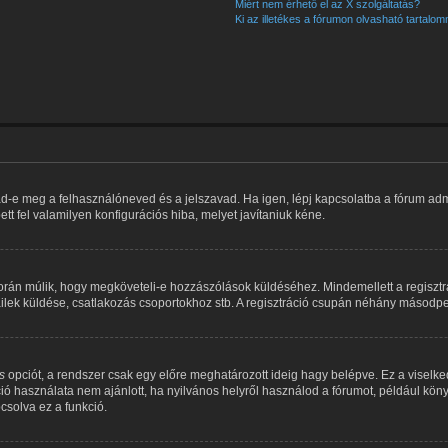
Miért nem érhető el az X szolgáltatás?
Ki az illetékes a fórumon olvasható tartalo
ad-e meg a felhasználóneved és a jelszavad. Ha igen, lépj kapcsolatba a fórum admin
tt fel valamilyen konfigurációs hiba, melyet javítaniuk kéne.
rátorán múlik, hogy megköveteli-e hozzászólások küldéséhez. Mindemellett a regiszt
mailek küldése, csatlakozás csoportokhoz stb. A regisztráció csupán néhány másodper
s
opciót, a rendszer csak egy előre meghatározott ideig hagy belépve. Ez a viselke
ció használata nem ajánlott, ha nyilvános helyről használod a fórumot, például kö
csolva ez a funkció.