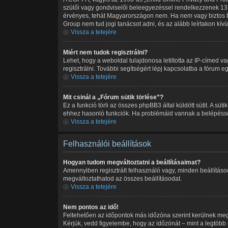
szülői vagy gondviselői beleegyezéssel rendelkezzenek 13 
érvényes, tehát Magyarországon nem. Ha nem vagy biztos benn
Group nem tud jogi tanácsot adni, és az alább leírtakon kív
Vissza a tetejére
Miért nem tudok regisztrálni?
Lehet, hogy a weboldal tulajdonosa letiltotta az IP-címed vag
regisztrálni. További segítségért lépj kapcsolatba a fórum eg
Vissza a tetejére
Mit csinál a „Fórum sütik törlése”?
Ez a funkció törli az összes phpBB3 által küldött sütit. A sü
ehhez hasonló funkciók. Ha problémáid vannak a belépéssel v
Vissza a tetejére
Felhasználói beállítások
Hogyan tudom megváltoztatni a beállításaimat?
Amennyiben regisztrált felhasználó vagy, minden beállításo
megváltoztathatod az összes beállításodat.
Vissza a tetejére
Nem pontos az idő!
Feltehetően az időpontok más időzóna szerint kerülnek meg
Kérjük, vedd figyelembe, hogy az időzónát – mint a legtöbb m