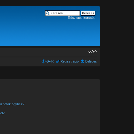
Részletes keresés
GyIK
Regisztráció
Belépés
kozhatok egyhez?
el?