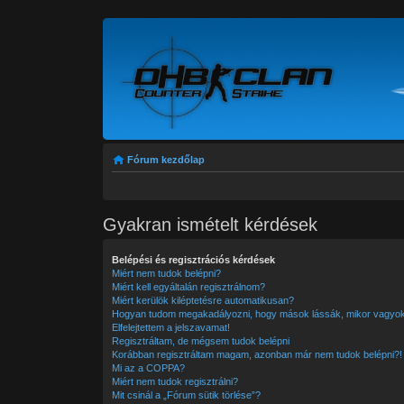
Fórum kezdőlap
Gyakran ismételt kérdések
Belépési és regisztrációs kérdések
Miért nem tudok belépni?
Miért kell egyáltalán regisztrálnom?
Miért kerülök kiléptetésre automatikusan?
Hogyan tudom megakadályozni, hogy mások lássák, mikor vagyok
Elfelejtettem a jelszavamat!
Regisztráltam, de mégsem tudok belépni
Korábban regisztráltam magam, azonban már nem tudok belépni?!
Mi az a COPPA?
Miért nem tudok regisztrálni?
Mit csinál a „Fórum sütik törlése”?