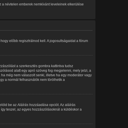
 Ez a névtelen emberek nemkívánt leveleinek elkerülése
ogy előbb regisztrálnod kell. A jogosultságaidat a fórum
zzászólást a szerkesztés gombra kattintva tudsz
zólásod alatt egy apró szöveg fog megjelenni, mely jelzi, a
, ha még nem válaszolt senki, illetve ha egy moderátor vagy
gy a normál felhasználók nem törölhetik a
jelöld be az
Aláírás hozzáadása
opciót. Az aláírás
 így teszel, az egyes hozzászólásoknál a küldéskor a