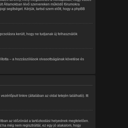
esült Államokban lévő szervereken működő fórumokra
ogi segítséget. Kérjük, tartsd szem előtt, hogy a phpBB
kapcsolásra került, hogy ne tudjanak új felhasználók
eállította – a hozzászólások olvasottságának követése és
 vezérlőpult
linkre (általában az oldal tetején található). Itt
ultban az időzónád a tartózkodási helyednek megfelelően.
át ha még nem regisztráltál, ez egy jó alakalom, hogy