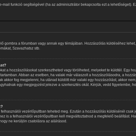
t e-mail funkció segítségével (ha az adminisztrátor bekapcsolta ezt a lehetőséget).
elelő gombra a fórumban vagy annak egy témájában. Hozzászólás küldéséhez lehet, h
témákat, Szavazhatsz stb.
ást?
at a hozzászólásokat szerkesztheted vagy törölheted, melyeket te küldtél. Egy ho
dőtartamban. Abban az esetben, ha valaki már válaszolt a hozzászólásodra, a hozzás
sak akkor fog megjelenni, ha utánad küldött már valaki egy hozzászólást, akkor nem
agyhatnak egy megjegyzést jelezve a szerkesztés okát. Kérjük, vedd figyelembe, ho
z?
 a felhasználói vezérlőpultban teheted meg. Ezután a hozzászólás küldésénél csak 
is a felhasználói vezérlőpultban kell megváltoztatnod a megfelelő beállítást. Ha
gy ne kerüljön csatolásra az aláírásod.