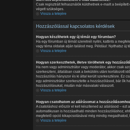
Csak regisztrált felhasználók küldhetnek e-mailt a beépítet
végett szükséges.
Vissza a tetejére
Hozzászólással kapcsolatos kérdések
Hogyan készíthetek egy új témát egy fórumban?
Ha egy fórumban új témát szeretnél nyitni, kattints a megf
vagy téma oldalak alján találod meg. Például: Nyithatsz új 
Vissza a tetejére
Hogyan szerkeszthetek, illetve törölhetek egy hozzászól
Ha nem vagy adminisztrátor vagy moderátor, akkor csak azok
szerkeszteni, általában csak a beküldés utáni korlátozott i
hozzászólás hányszor és ki által került szerkesztésre. Ez c
egy adminisztrátor szerkesztette a hozzászólásod, bár ők h
hozzászólásukat, miután már másvalaki válaszolt.
Vissza a tetejére
Hogyan csatolhatom az aláírásomat a hozzászólásomho
A csatoláshoz először el kell készítened az aláírásod – ezt
automatikusan is hozzáadható minden hozzászóláshoz, ehhez 
megfelelő opció kikapcsolásával még mindig megadhatod, ho
Vissza a tetejére