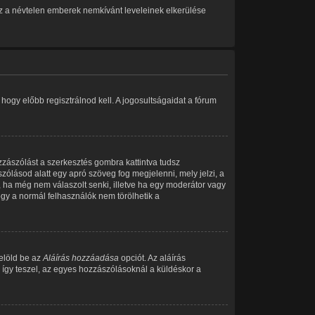
 Ez a névtelen emberek nemkívánt leveleinek elkerülése
ogy előbb regisztrálnod kell. A jogosultságaidat a fórum
zzászólást a szerkesztés gombra kattintva tudsz
zólásod alatt egy apró szöveg fog megjelenni, mely jelzi, a
, ha még nem válaszolt senki, illetve ha egy moderátor vagy
gy a normál felhasználók nem törölhetik a
jelöld be az
Aláírás hozzáadása
opciót. Az aláírás
 így teszel, az egyes hozzászólásoknál a küldéskor a