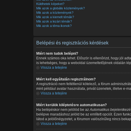
Küldhetek képeket?
Mik azok a globális közlemények?
Mik azok a közlemények?
Mik azok a kiemelt témák?
Mik azok a lezárt témák?
Mik azok a téma ikonok?
Belépési és regisztrációs kérdések
Miért nem tudok belépni?
Ennek számos oka lehet. Először is ellenőrizd, hogy jól adt
is lehetséges, hogy a weboldal üzemeltetőjének oldalán lépe
Vissza a tetejére
Miért kell egyáltalán regisztrálnom?
A regisztráció nem feltétlenül kötelező, a fórum adminiszt
mint például avatar használata, privát üzenetek, illetve e-
Vissza a tetejére
Miért kerülök kiléptetésre automatikusan?
Ha belépéskor nem jelölöd be az
Automatikus bejelentkezé
belépve maradáshoz jelöld be az említett opciót. Ezen funk
látod a jelölőnégyzetet, a fórumon valószínűleg nincs bekap
Vissza a tetejére