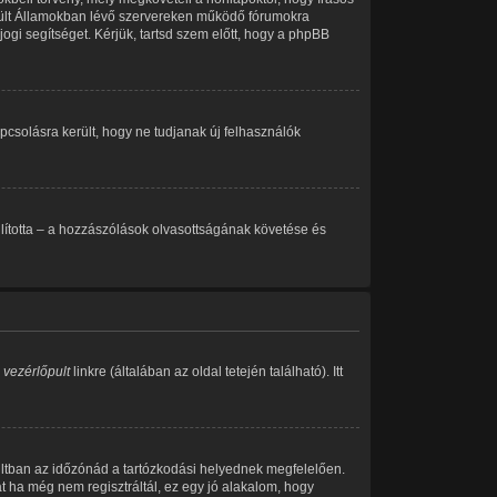
esült Államokban lévő szervereken működő fórumokra
ogi segítséget. Kérjük, tartsd szem előtt, hogy a phpBB
kapcsolásra került, hogy ne tudjanak új felhasználók
eállította – a hozzászólások olvasottságának követése és
 vezérlőpult
linkre (általában az oldal tetején található). Itt
ultban az időzónád a tartózkodási helyednek megfelelően.
át ha még nem regisztráltál, ez egy jó alakalom, hogy