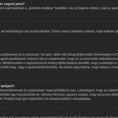
r vagyok jelen?
 alatt található a „Jelenlét elrejtése” beállítás. Ha ezt
Igen
re állítod, csak az adm
, de lehetőséged van új készítésére. Ehhez menj a belépés oldalra, majd kattints a
asználóneved és a jelszavad. Ha igen, akkor két dolog történhetett. Amennyiben a
apott utasításokat. Számos fórum megköveteli, hogy az új azonosítók aktiválásra ke
 Mindenesetre a regisztrációnál elvileg tájékoztatásra kerültél, hogy szükséges-e 
met adtál meg, vagy a spamszűrőd kiszűrte. Ha biztos vagy benne, hogy helyes e-mai
belépni?!
 felhasználóneved és a jelszavad, majd próbálkozz újra. Lehetséges, hogy az adminisz
küldtél egy hozzászólást se. Néhány fórumon ugyanis szokás, hogy bizonyos időköz
t. Próbálj meg újra regisztrálni és bekapcsolódni a társalgásba.
ction Act” (gyerekek online adatvédelméről intézkedő törvény) egy egyesült államo