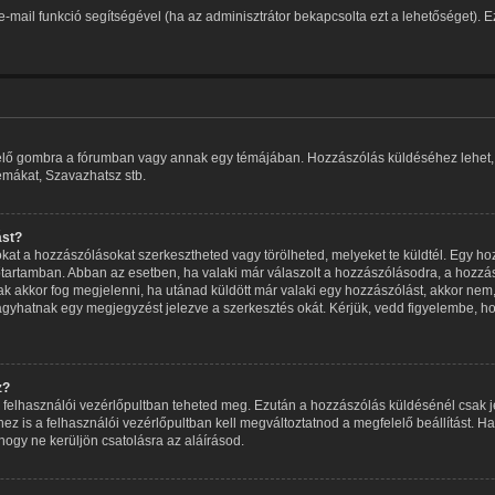
t e-mail funkció segítségével (ha az adminisztrátor bekapcsolta ezt a lehetőséget).
elelő gombra a fórumban vagy annak egy témájában. Hozzászólás küldéséhez lehet, h
témákat, Szavazhatsz stb.
ást?
at a hozzászólásokat szerkesztheted vagy törölheted, melyeket te küldtél. Egy ho
dőtartamban. Abban az esetben, ha valaki már válaszolt a hozzászólásodra, a hozzás
sak akkor fog megjelenni, ha utánad küldött már valaki egy hozzászólást, akkor nem
agyhatnak egy megjegyzést jelezve a szerkesztés okát. Kérjük, vedd figyelembe, ho
z?
 a felhasználói vezérlőpultban teheted meg. Ezután a hozzászólás küldésénél csak 
is a felhasználói vezérlőpultban kell megváltoztatnod a megfelelő beállítást. Ha
gy ne kerüljön csatolásra az aláírásod.