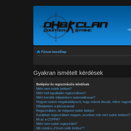
Fórum kezdőlap
Gyakran ismételt kérdések
Belépési és regisztrációs kérdések
Miért nem tudok belépni?
Miért kell egyáltalán regisztrálnom?
Miért kerülök kiléptetésre automatikusan?
Hogyan tudom megakadályozni, hogy mások lássák, mikor vagyok
Elfelejtettem a jelszavamat!
Regisztráltam, de mégsem tudok belépni
Korábban regisztráltam magam, azonban már nem tudok belépni?!
Mi az a COPPA?
Miért nem tudok regisztrálni?
Mit csinál a „Fórum sütik törlése”?