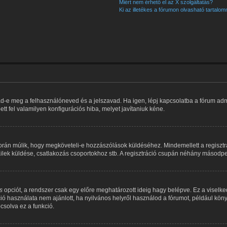
Miért nem érhető el az X szolgáltatás?
Ki az illetékes a fórumon olvasható tartalo
ad-e meg a felhasználóneved és a jelszavad. Ha igen, lépj kapcsolatba a fórum admin
tt fel valamilyen konfigurációs hiba, melyet javítaniuk kéne.
rátorán múlik, hogy megköveteli-e hozzászólások küldéséhez. Mindemellett a regiszt
mailek küldése, csatlakozás csoportokhoz stb. A regisztráció csupán néhány másodper
s
opciót, a rendszer csak egy előre meghatározott ideig hagy belépve. Ez a viselke
ció használata nem ajánlott, ha nyilvános helyről használod a fórumot, például kö
csolva ez a funkció.