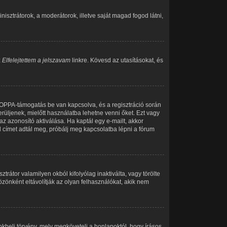
inisztrátorok, a moderátorok, illetve saját magad fogod látni,
z
Elfelejtettem a jelszavam
linkre. Kövesd az utasításokat, és
 COPPA-támogatás be van kapcsolva, és a regisztráció során
rüljenek, mielőtt használatba lehetne venni őket. Ezt vagy
az azonosító aktiválása. Ha kaptál egy e-mailt, akkor
l címet adtál meg, próbálj meg kapcsolatba lépni a fórum
trátor valamilyen okból kifolyólag inaktiválta, vagy törölte
önként eltávolítják az olyan felhasználókat, akik nem
kbeli törvény, mely megköveteli a honlapoktól, hogy írásos