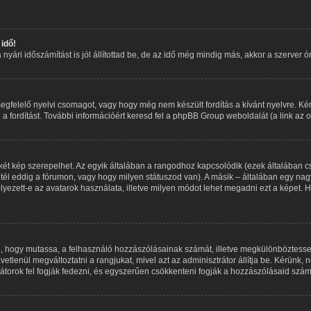
idő!
ári időszámítást is jól állítottad be, de az idő még mindig más, akkor a szerver óráj
egfelelő nyelvi csomagot, vagy hogy még nem készült fordítás a kívánt nyelvre. Kér
fordítást. További információért keresd fel a phpBB Group weboldalát (a link az old
két kép szerepelhet. Az egyik általában a rangodhoz kapcsolódik (ezek általában 
tél eddig a fórumon, vagy hogy milyen státuszod van). A másik – általában egy nag
yezett-e az avatarok használata, illetve milyen módot lehet megadni ezt a képet. Ha
aló, hogy mutassa, a felhasználó hozzászólásainak számát, illetve megkülönböztess
vetlenül megváltoztatni a rangjukat, mivel azt az adminisztrátor állítja be. Kérünk
torok fel fogják fedezni, és egyszerűen csökkenteni fogják a hozzászólásaid szám