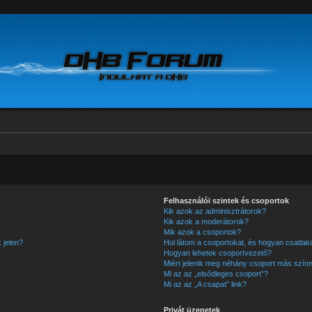
Felhasználói szintek és csoportok
Kik azok az adminisztrátorok?
Kik azok a moderátorok?
Mik azok a csoportok?
 jelen?
Hol látom a csoportokat, és hogyan csatla
Hogyan lehetek csoportvezető?
Miért jelenik meg néhány csoport más színn
Mi az az „elsődleges csoport”?
Mi az az „A csapat” link?
Privát üzenetek