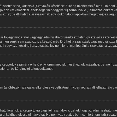
 szerkeszted, kattints a „Szavazás készítése” fülre az üzenet mező alatt. Ha nem lát
alább két választási lehetőséget mindegyiket új sorba írva. A „Felhasználónként
zavazhat; beállíthatsz a szavazásnak egy időkorlátot (napokban megadva); és végül
szítő, egy moderátor vagy egy adminisztrátor szerkesztheti. Egy szavazás szerke
 még senki sem szavazott, a készítő még törölheti a szavazást, vagy megváltoztath
heti vagy szerkesztheti a szavazást. Így nem lehet manipulálni a szavazást a szav
ve csoportok számára érhető el. A fórum megtekintéséhez, olvasásához, benne hozz
átorral, és kérelmezd a jogosultságot.
an (a többszöri szavazás elkerülése végett). Amennyiben regisztrált felhasználó 
ható fórumokra, csoportokra vagy felhasználókra. Lehet, hogy az adminisztrátor
tagjai küldhetnek csatolmányokat. Ha nem vagy biztos benne, miért nem tudsz csato