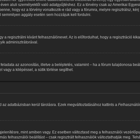
éven aluli személyektől való adatgyűjtéshez. Ez a törvény csak az Amerikai Egy
e, hogy ez a törvény vonatkozik-e rád vagy a fórumra, melyre regisztrálsz, kérj j
ül semmilyen aggály esetén sem hozzájuk kell fordulni.
y a regisztrálni kívánt felhasználónevet. Az is előfordulhat, hogy a regisztráció ki
yik adminisztrátorával.
tik feladata az azonosítás, illetve a beléptetés, valamint – ha a fórum tulajdonosa b
agy a kilépéssel, a sütik törlése segíthet.
d az adatbázisban kerül tárolásra. Ezek megváltoztatásához kattints a
Felhasználói
jelenítésre, mint amiben vagy. Ez esetben változtasd meg a felhasználói vezérlőp
ás felhasználói beállítást – csak regisztrált felhasználók változtathatják meg. Teh