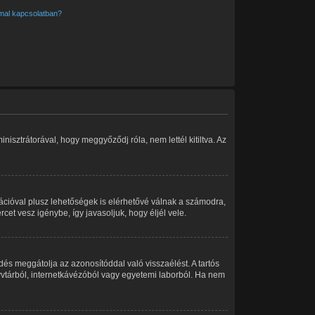
mmal kapcsolatban?
isztrátorával, hogy meggyőződj róla, nem lettél kitiltva. Az
rációval plusz lehetőségek is elérhetővé válnak a számodra,
cet vesz igénybe, így javasoljuk, hogy éljél vele.
dés meggátolja az azonosítóddal való visszaélést. A tartós
nyvtárból, internetkávézóból vagy egyetemi laborból. Ha nem