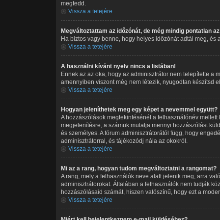
megtedd.
Vissza a tetejére
Megváltoztattam az időzónát, de még mindig pontatlan az 
Ha biztos vagy benne, hogy helyes időzónát adtál meg, és a ny
Vissza a tetejére
A használni kívánt nyelv nincs a listában!
Ennek az az oka, hogy az adminisztrátor nem telepítette a m
amennyiben viszont még nem létezik, nyugodtan készítsd el a 
Vissza a tetejére
Hogyan jeleníthetek meg egy képet a nevemmel együtt?
A hozzászólások megtekintésénél a felhasználónév mellett 
megjelenítésre, a számuk mutatja mennyi hozzászólást küld
és személyes. A fórum adminisztrátorától függ, hogy engedél
adminisztrátorral, és tájékozódj nála az okokról.
Vissza a tetejére
Mi az a rang, hogyan tudom megváltoztatni a rangomat?
A rang, mely a felhasználók neve alatt jelenik meg, arra v
adminisztrátorokat. Általában a felhasználók nem tudják köz
hozzászólásaid számát, hiszen valószínű, hogy ezt a moderá
Vissza a tetejére
Miért kell bejelentkeznem e-mail küldéséhez?