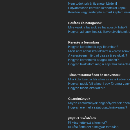
Nem tudok privát üzenetet küldeni!
Folyamatosan kéretlen üzeneteket kapok!
Kéretlen vagy sértegető e-mailt kaptam valak
Barátok és haragosok
Mire valók a barátok és haragosok listák?
Hogyan adhatok hozzá, illetve távolíthatok 
Keresés a fórumban
Hogyan kereshetek egy fórumban?
Miért nem ad vissza találatot a keresésem?
A keresésem miért ad vissza üres oldalt!?
Hogyan kereshetek a tagok között?
Hogyan találhatom meg a saját hozzászólá
Téma feliratkozások és kedvencek
Mi a különbség a feliratkozás és a kedvence
Hogyan tudok feliratkozni egy fórumra vag
Hogyan tudok leiratkozni?
Csatolmányok
Milyen csatolmányok engedélyezettek ezen
Hogyan érem el a saját csatolmányaimat?
phpBB 3 kérdések
Ki készítette ezt a fórumot?
Ki készítette ezt a magyar fordítást?