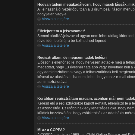
Hogyan tudom megakadályozni, hogy mások lássák, miko
A Felhasználói vezérlőpultban a „Fórum beállítások” menüpont
hogy jelen vagy-e.
Vissza a tetejére
Elfelejtettem a jelszavamat!
Semmi pánik! A jelszavad ugyan nem lehet utólag kideríteni
rövid időn belül újra be kell tudnod lépned.
Vissza a tetejére
Regisztráltam, de mégsem tudok belépni
Először is ellenőrizd le, hogy helyesen adtad-e meg a felh
megadtad, hogy 13 évesnél fiatalabb vagy, követned kell a k
egy adminisztrátornak vagy a felhasználónak kell megtennie.
kövesd az utasításait, ha nem, lehet, hogy rossz e-mail cí
adminisztrátorával.
Vissza a tetejére
Korábban regisztráltam magam, azonban már nem tudok 
Keresd elő a regisztrációkor kapott e-mailt, ellenőrizd le a
az azonosítód. Ez utóbbinak egy lehetséges oka, hogy nem 
küldtek hozzászólást, hogy csökkentsék az adatbázis méreté
Vissza a tetejére
Mi az a COPPA?
A COPPA, vagyis az 1998-as „Child Online Privacy and Prote