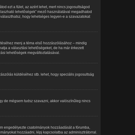
od ezt a fület, az azért lehet, mert nincs jogosultságod
 válaszható lehetőségek” mező használatával megadhatod
 választhatsz, hogy lehetséges legyen-e a szavazatokat
sztéséhez menj a téma első hozzászólásához – mindig
atja a választási lehetőségeket, de ha már érkezett
azási lehetőségek megváltoztatásával.
ászólás küldéséhez stb. lehet, hogy speciális jogosultság
vagy de mégsem tudsz szavazni, akkor valószínűleg nincs
 nem engedélyezte csatolmányok hozzáadását a fórumba,
lmányokat hozzáadni, lépj kapcsolatba az adminisztrátorral.