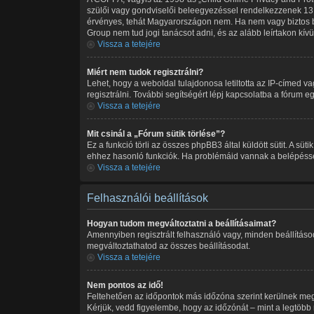
szülői vagy gondviselői beleegyezéssel rendelkezzenek 13 
érvényes, tehát Magyarországon nem. Ha nem vagy biztos benn
Group nem tud jogi tanácsot adni, és az alább leírtakon kív
Vissza a tetejére
Miért nem tudok regisztrálni?
Lehet, hogy a weboldal tulajdonosa letiltotta az IP-címed vag
regisztrálni. További segítségért lépj kapcsolatba a fórum eg
Vissza a tetejére
Mit csinál a „Fórum sütik törlése”?
Ez a funkció törli az összes phpBB3 által küldött sütit. A sü
ehhez hasonló funkciók. Ha problémáid vannak a belépéssel v
Vissza a tetejére
Felhasználói beállítások
Hogyan tudom megváltoztatni a beállításaimat?
Amennyiben regisztrált felhasználó vagy, minden beállításo
megváltoztathatod az összes beállításodat.
Vissza a tetejére
Nem pontos az idő!
Feltehetően az időpontok más időzóna szerint kerülnek meg
Kérjük, vedd figyelembe, hogy az időzónát – mint a legtöbb m