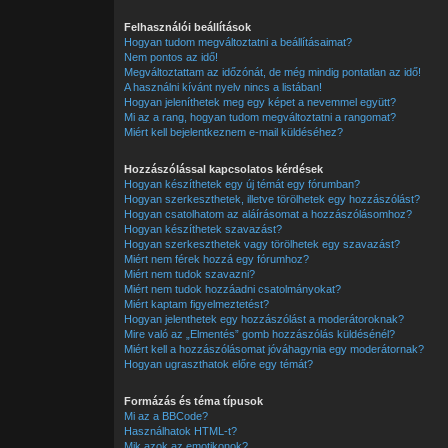
Felhasználói beállítások
Hogyan tudom megváltoztatni a beállításaimat?
Nem pontos az idő!
Megváltoztattam az időzónát, de még mindig pontatlan az idő!
A használni kívánt nyelv nincs a listában!
Hogyan jeleníthetek meg egy képet a nevemmel együtt?
Mi az a rang, hogyan tudom megváltoztatni a rangomat?
Miért kell bejelentkeznem e-mail küldéséhez?
Hozzászólással kapcsolatos kérdések
Hogyan készíthetek egy új témát egy fórumban?
Hogyan szerkeszthetek, illetve törölhetek egy hozzászólást?
Hogyan csatolhatom az aláírásomat a hozzászólásomhoz?
Hogyan készíthetek szavazást?
Hogyan szerkeszthetek vagy törölhetek egy szavazást?
Miért nem férek hozzá egy fórumhoz?
Miért nem tudok szavazni?
Miért nem tudok hozzáadni csatolmányokat?
Miért kaptam figyelmeztetést?
Hogyan jelenthetek egy hozzászólást a moderátoroknak?
Mire való az „Elmentés” gomb hozzászólás küldésénél?
Miért kell a hozzászólásomat jóváhagynia egy moderátornak?
Hogyan ugraszthatok előre egy témát?
Formázás és téma típusok
Mi az a BBCode?
Használhatok HTML-t?
Mik azok az emotikonok?