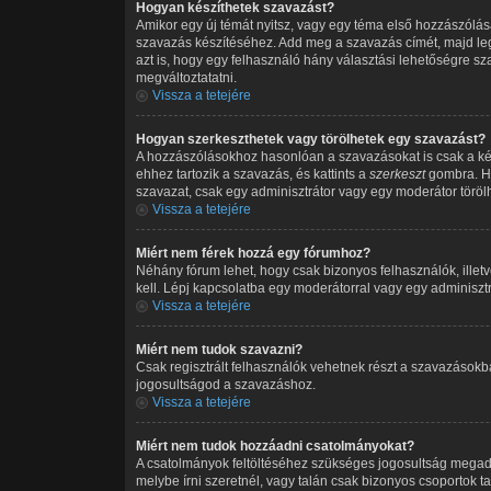
Hogyan készíthetek szavazást?
Amikor egy új témát nyitsz, vagy egy téma első hozzászólását
szavazás készítéséhez. Add meg a szavazás címét, majd leg
azt is, hogy egy felhasználó hány választási lehetőségre s
megváltoztatatni.
Vissza a tetejére
Hogyan szerkeszthetek vagy törölhetek egy szavazást?
A hozzászólásokhoz hasonlóan a szavazásokat is csak a ké
ehhez tartozik a szavazás, és kattints a
szerkeszt
gombra. Ha
szavazat, csak egy adminisztrátor vagy egy moderátor töröl
Vissza a tetejére
Miért nem férek hozzá egy fórumhoz?
Néhány fórum lehet, hogy csak bizonyos felhasználók, illet
kell. Lépj kapcsolatba egy moderátorral vagy egy adminisztr
Vissza a tetejére
Miért nem tudok szavazni?
Csak regisztrált felhasználók vehetnek részt a szavazásokb
jogosultságod a szavazáshoz.
Vissza a tetejére
Miért nem tudok hozzáadni csatolmányokat?
A csatolmányok feltöltéséhez szükséges jogosultság megad
melybe írni szeretnél, vagy talán csak bizonyos csoportok 