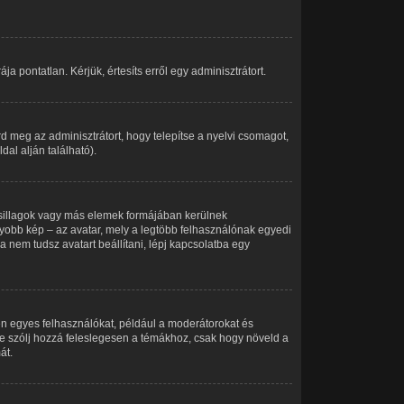
a pontatlan. Kérjük, értesíts erről egy adminisztrátort.
d meg az adminisztrátort, hogy telepítse a nyelvi csomagot,
al alján található).
csillagok vagy más elemek formájában kerülnek
yobb kép – az avatar, mely a legtöbb felhasználónak egyedi
 nem tudsz avatart beállítani, lépj kapcsolatba egy
en egyes felhasználókat, például a moderátorokat és
, ne szólj hozzá feleslegesen a témákhoz, csak hogy növeld a
át.