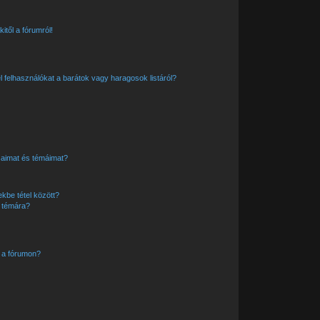
itől a fórumról!
el felhasználókat a barátok vagy haragosok listáról?
saimat és témáimat?
kbe tétel között?
y témára?
 a fórumon?