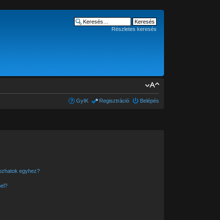
Részletes keresés
GyIK
Regisztráció
Belépés
kozhatok egyhez?
el?