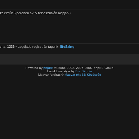
(Az elmúlt 5 percben aktív felhasználók alapján.)
.
záma:
1336
• Legújabb regisztrált tagunk:
lifeSaing
Powered by
phpBB
© 2000, 2002, 2005, 2007 phpBB Group
Lucid Lime style by
Eric Séguin
Magyar fordítás ©
Magyar phpBB Közösség