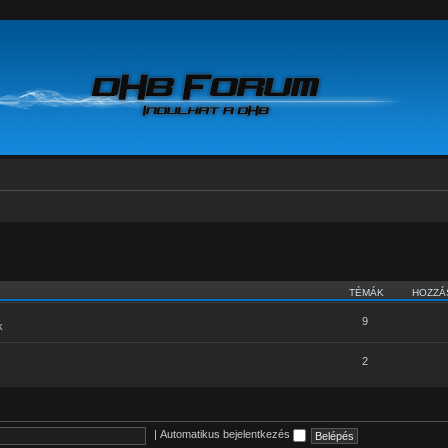
TÉMÁK
HOZZÁ
9
k
2
|
Automatikus bejelentkezés