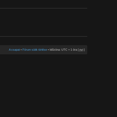
A csapat
•
Fórum sütik törlése
• Időzóna: UTC + 1 óra [
nyi
]