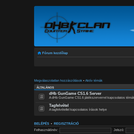
Fórum kezdőlap
Megválaszolatlan hozzászólások
•
Aktív témák
ÁLTALÁNOS
dHb GunGame CS1.6 Server
A dHb GunGame CS1.6 játékszerverrel kapcsolatos témá
Tagfelvétel
A tagfelvétellel kapcsolatos írások helye
BELÉPÉS
•
REGISZTRÁCIÓ
Felhasználónév:
Jelszó: