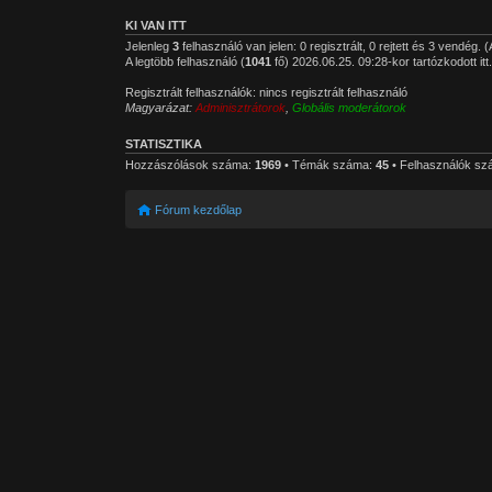
KI VAN ITT
Jelenleg
3
felhasználó van jelen: 0 regisztrált, 0 rejtett és 3 vendég. 
A legtöbb felhasználó (
1041
fő) 2026.06.25. 09:28-kor tartózkodott itt
Regisztrált felhasználók: nincs regisztrált felhasználó
Magyarázat:
Adminisztrátorok
,
Globális moderátorok
STATISZTIKA
Hozzászólások száma:
1969
• Témák száma:
45
• Felhasználók s
Fórum kezdőlap