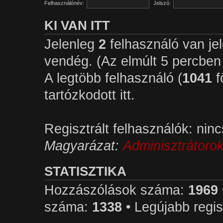
Felhasználónév:
Jelszó:
KI VAN ITT
Jelenleg
2
felhasználó van jele
vendég. (Az elmúlt 5 percben 
A legtöbb felhasználó (
1041
f
tartózkodott itt.
Regisztrált felhasználók: ninc
Magyarázat:
Adminisztrátoro
STATISZTIKA
Hozzászólások száma:
1969
száma:
1338
• Legújabb regis