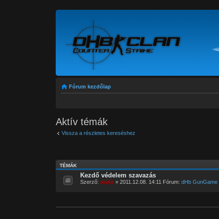
Fórum kezdőlap
Aktív témák
Vissza a részletes kereséshez
TÉMÁK
Kezdő védelem szavazás
Szerző:
myke
» 2011.12.08. 14:11 Fórum:
dHb GunGame 