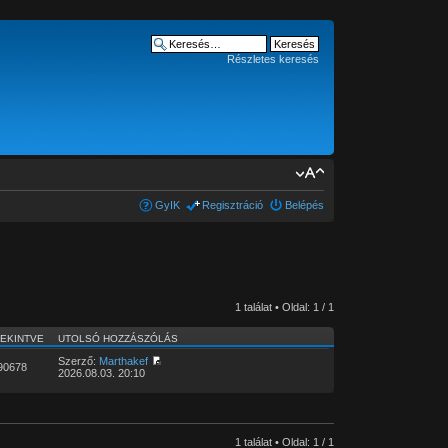
Részletes keresés
GyIK
Regisztráció
Belépés
1 találat • Oldal:
1
/
1
EKINTVE
UTOLSÓ HOZZÁSZÓLÁS
Szerző:
Marthakef
90678
2026.08.03. 20:10
1 találat • Oldal:
1
/
1