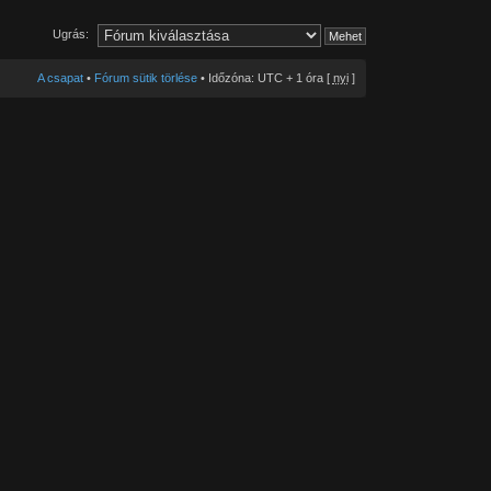
Ugrás:
A csapat
•
Fórum sütik törlése
• Időzóna: UTC + 1 óra [
nyi
]