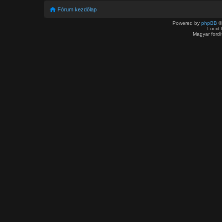
Fórum kezdőlap
Powered by
phpBB
©
Lucid 
Magyar ford