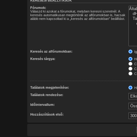
KERESÉSI BEÁLLÍTÁSOK
Fórumok:
Válaszd ki azokat a fórumokat, melyben keresni szeretnél. A
keresés automatikusan megtörténik az alfórumokban is, hacsak
alább nem kapcsoltad ki a „keresés az alfórumokban” beállítást.
Keresés az alfórumokban:
Ig
Keresés tárgya:
Ho
Cs
Cs
Cs
Találatok megjelenítése:
Ho
Találatok rendezése:
Időintervallum:
Hozzászólások első: