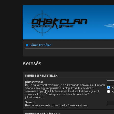
Fórum kezdőlap
Keresés
KERESÉSI FELTÉTELEK
Kulcsszavak:
Írj „
+
”-t a keresett, valamint „
-
”-t a kizárandó szavak elé. Ha több
Ke
szóból csak egy megtalálása is elég, készíts ezekből a
szavakból egy „
|
” jellel elválasztott listát, és tedd az egészet
Ke
zárójelek közé. Részleges szavakhoz használd a *
jokerkaraktert.
Szerző:
Részleges szavakhoz használd a * jokerkaraktert.