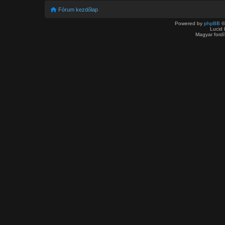
Fórum kezdőlap
Powered by
phpBB
©
Lucid 
Magyar ford