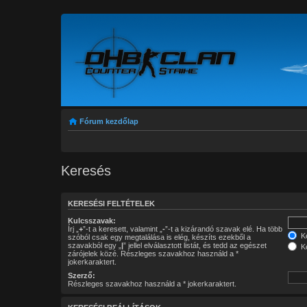
Fórum kezdőlap
Keresés
KERESÉSI FELTÉTELEK
Kulcsszavak:
Írj „
+
”-t a keresett, valamint „
-
”-t a kizárandó szavak elé. Ha több
Ke
szóból csak egy megtalálása is elég, készíts ezekből a
szavakból egy „
|
” jellel elválasztott listát, és tedd az egészet
Ke
zárójelek közé. Részleges szavakhoz használd a *
jokerkaraktert.
Szerző:
Részleges szavakhoz használd a * jokerkaraktert.