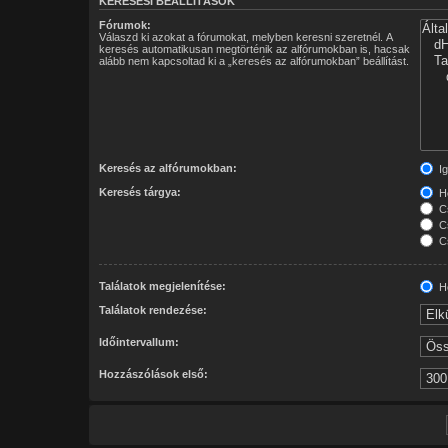
KERESÉSI BEÁLLÍTÁSOK
Fórumok:
Válaszd ki azokat a fórumokat, melyben keresni szeretnél. A
keresés automatikusan megtörténik az alfórumokban is, hacsak
alább nem kapcsoltad ki a „keresés az alfórumokban” beállítást.
Keresés az alfórumokban:
Ig
Keresés tárgya:
Ho
Cs
Cs
Cs
Találatok megjelenítése:
Ho
Találatok rendezése:
Időintervallum:
Hozzászólások első: