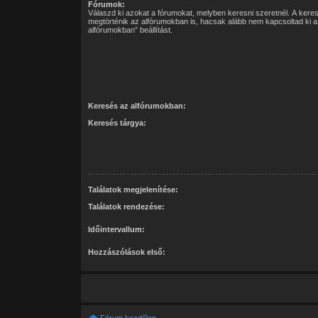
Fórumok:
Válaszd ki azokat a fórumokat, melyben keresni szeretnél. A ker
megtörténik az alfórumokban is, hacsak alább nem kapcsoltad ki 
alfórumokban” beállítást.
Keresés az alfórumokban:
Keresés tárgya:
Találatok megjelenítése:
Találatok rendezése:
Időintervallum:
Hozzászólások első: