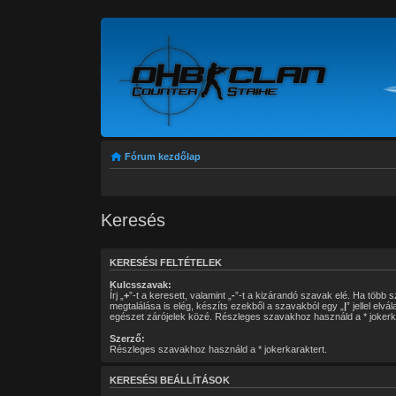
Fórum kezdőlap
Keresés
KERESÉSI FELTÉTELEK
Kulcsszavak:
Írj „
+
”-t a keresett, valamint „
-
”-t a kizárandó szavak elé. Ha több szóból csak egy
megtalálása is elég, készíts ezekből a szavakból egy „
|
” jellel elvá
egészet zárójelek közé. Részleges szavakhoz használd a * jokerk
Szerző:
Részleges szavakhoz használd a * jokerkaraktert.
KERESÉSI BEÁLLÍTÁSOK