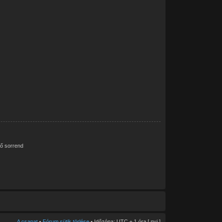
ő sorrend
A csapat
•
Fórum sütik törlése
• Időzóna: UTC + 1 óra [
nyi
]