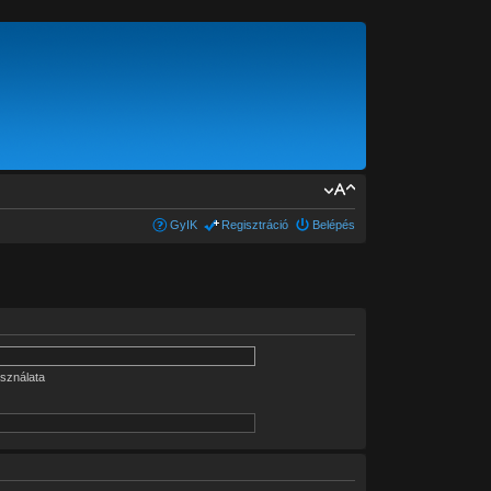
GyIK
Regisztráció
Belépés
sználata