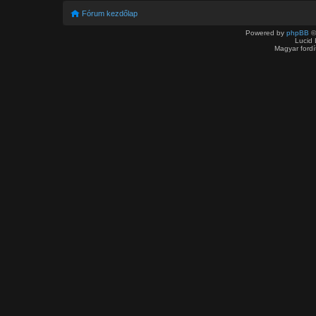
Fórum kezdőlap
Powered by
phpBB
©
Lucid 
Magyar ford