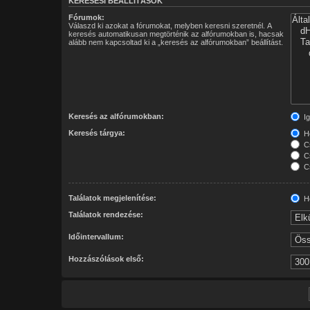
KERESÉSI BEÁLLÍTÁSOK
Fórumok:
Válaszd ki azokat a fórumokat, melyben keresni szeretnél. A
keresés automatikusan megtörténik az alfórumokban is, hacsak
alább nem kapcsoltad ki a „keresés az alfórumokban” beállítást.
Keresés az alfórumokban:
Ig
Keresés tárgya:
Ho
Cs
Cs
Cs
Találatok megjelenítése:
Ho
Találatok rendezése:
Időintervallum:
Hozzászólások első: