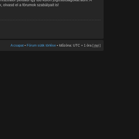
, olvasd el a fórumok szabályait is!
A csapat
•
Fórum sütik törlése
• Időzóna: UTC + 1 óra [
nyi
]