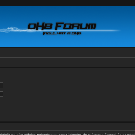
sztráció csupán néhány másodpercet vesz igénybe, de számos előnnyel jár, az admini