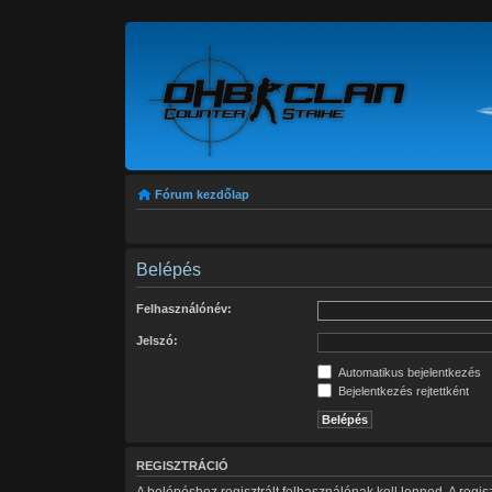
Fórum kezdőlap
Belépés
Felhasználónév:
Jelszó:
Automatikus bejelentkezés
Bejelentkezés rejtettként
REGISZTRÁCIÓ
A belépéshez regisztrált felhasználónak kell lenned. A regi