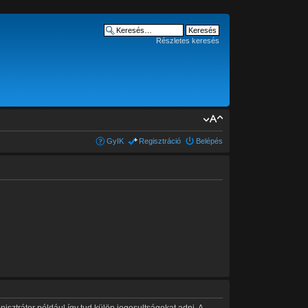
Részletes keresés
GyIK
Regisztráció
Belépés
sztrátor például így tud külön jogosultságokat adni. A