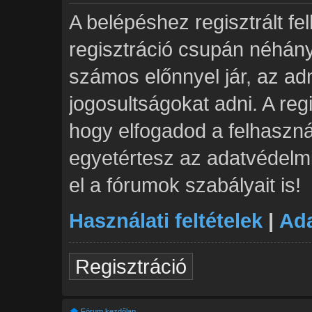
A belépéshez regisztrált fe
regisztráció csupán néhán
számos előnnyel jár, az adm
jogosultságokat adni. A reg
hogy elfogadod a felhasznál
egyetértesz az adatvédelmi
el a fórumok szabályait is!
Használati feltételek
|
Ada
Regisztráció
Fórum kezdőlap