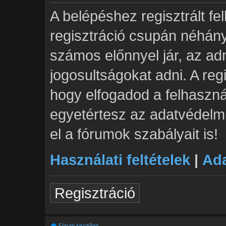
A belépéshez regisztrált fe
regisztráció csupán néhán
számos előnnyel jár, az adm
jogosultságokat adni. A reg
hogy elfogadod a felhasznál
egyetértesz az adatvédelmi
el a fórumok szabályait is!
Használati feltételek
|
Ada
Regisztráció
Fórum kezdőlap