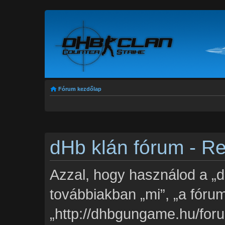
Fórum kezdőlap
dHb klán fórum - Re
Azzal, hogy használod a „d
továbbiakban „mi”, „a fórum
„http://dhbgungame.hu/foru