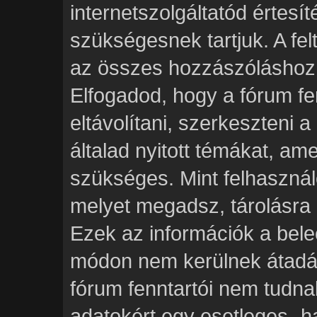
internetszolgáltatód értesít
szükségesnek tartjuk. A fe
az összes hozzászóláshoz t
Elfogadod, hogy a fórum fe
eltávolítani, szerkeszteni 
általad nyitott témákat, am
szükséges. Mint felhasznál
melyet megadsz, tárolásra 
Ezek az információk a bel
módon nem kerülnek átadás
fórum fenntartói nem tudnak
adatokért egy esetleges „