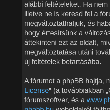
alábbi feltételeket. Ha nem
illetve ne is keresd fel a fó
megváltoztathatjuk, és hab
hogy értesítsünk a változ
áttekinteni ezt az oldalt, mi
megváltoztatása utáni tová
új feltételek betartásába.
A fórumot a phpBB hajtja, m
License
” (a továbbiakban „G
fórumszoftver, és a
www.p
phpbb.hu
weboldalról tölth