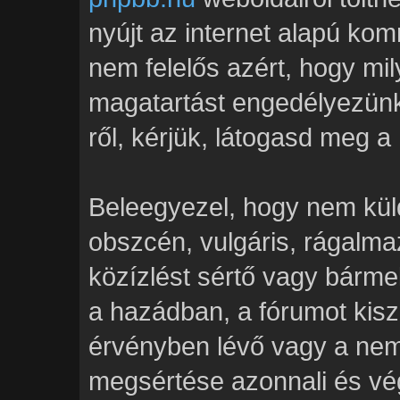
nyújt az internet alapú ko
nem felelős azért, hogy mily
magatartást engedélyezünk
ről, kérjük, látogasd meg a
Beleegyezel, hogy nem kül
obszcén, vulgáris, rágalmaz
közízlést sértő vagy bármel
a hazádban, a fórumot kis
érvényben lévő vagy a nemz
megsértése azonnali és vég