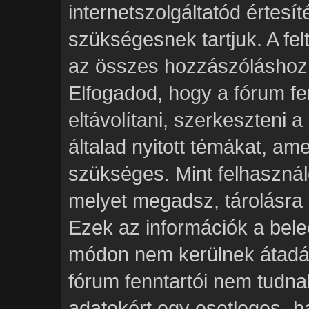
internetszolgáltatód értesít
szükségesnek tartjuk. A fe
az összes hozzászóláshoz t
Elfogadod, hogy a fórum fe
eltávolítani, szerkeszteni 
általad nyitott témákat, am
szükséges. Mint felhasznál
melyet megadsz, tárolásra 
Ezek az információk a bel
módon nem kerülnek átadás
fórum fenntartói nem tudnak
adatokért egy esetleges „