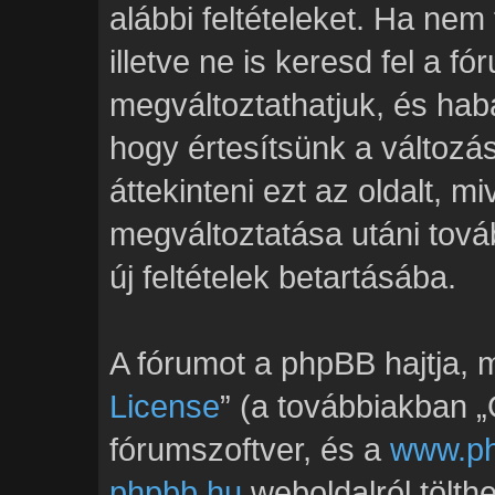
alábbi feltételeket. Ha nem
illetve ne is keresd fel a fó
megváltoztathatjuk, és hab
hogy értesítsünk a változ
áttekinteni ezt az oldalt, mi
megváltoztatása utáni tová
új feltételek betartásába.
A fórumot a phpBB hajtja, m
License
” (a továbbiakban „G
fórumszoftver, és a
www.p
phpbb.hu
weboldalról tölth