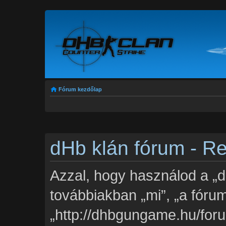
Fórum kezdőlap
dHb klán fórum - Re
Azzal, hogy használod a „d
továbbiakban „mi”, „a fórum
„http://dhbgungame.hu/foru