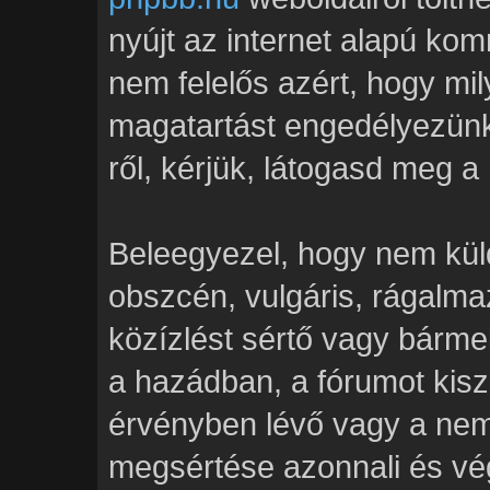
nyújt az internet alapú ko
nem felelős azért, hogy mily
magatartást engedélyezünk
ről, kérjük, látogasd meg a
Beleegyezel, hogy nem kül
obszcén, vulgáris, rágalmaz
közízlést sértő vagy bármel
a hazádban, a fórumot kis
érvényben lévő vagy a nemz
megsértése azonnali és vég