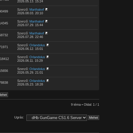
2026.05.13. 15:24
Szerző:
Marthakef
90499
2026.08.03. 20:10
Szerző:
Marthakef
14345
2026.07.29. 15:44
Szerző:
Marthakef
68732
2026.07.28. 22:46
Szerző:
Orlandolus
71971
2026.06.12. 15:01
Szerző:
Orlandolus
18412
2026.06.11. 15:29
Szerző:
Orlandolus
15656
2026.05.29. 21:01
Szerző:
Orlandolus
78838
2026.05.23. 18:28
9 téma • Oldal:
1
/
1
Ugrás: