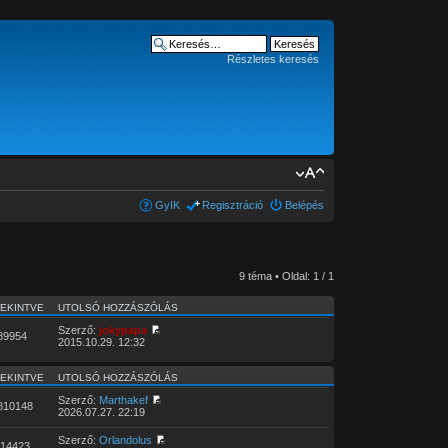
Részletes keresés
GyIK
Regisztráció
Belépés
9 téma • Oldal:
1
/
1
EKINTVE
UTOLSÓ HOZZÁSZÓLÁS
Szerző:
jokypapa
89954
2015.10.29. 12:32
EKINTVE
UTOLSÓ HOZZÁSZÓLÁS
Szerző:
Marthakef
810148
2026.07.27. 22:19
Szerző:
Orlandolus
14423