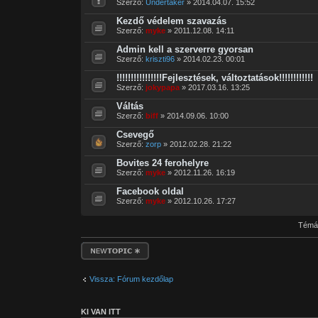
Szerző:
Undertaker
» 2014.04.07. 15:52
Kezdő védelem szavazás
Szerző:
myke
» 2011.12.08. 14:11
Admin kell a szerverre gyorsan
Szerző:
kriszti96
» 2014.02.23. 00:01
!!!!!!!!!!!!!!!!Fejlesztések, változtatások!!!!!!!!!!!!
Szerző:
jokypapa
» 2017.03.16. 13:25
Váltás
Szerző:
biff
» 2014.09.06. 10:00
Csevegő
Szerző:
zorp
» 2012.02.28. 21:22
Bovites 24 ferohelyre
Szerző:
myke
» 2012.11.26. 16:19
Facebook oldal
Szerző:
myke
» 2012.10.26. 17:27
Témák
Új téma nyitása
Vissza: Fórum kezdőlap
KI VAN ITT