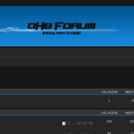
VÁLASZOK
MEGT
1
2
VÁLASZOK
MEGT
156
10
...
1
14
15
16
89
22