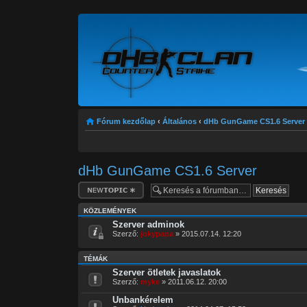
Fórum kezdőlap
‹
Általános
‹
dHb GunGame CS1.6 Server
dHb GunGame CS1.6 Server
Új téma nyitása
KÖZLEMÉNYEK
Szerver adminok
Szerző:
jokypapa
» 2015.07.14. 12:20
TÉMÁK
Szerver ötletek javaslatok
Szerző:
myke
» 2011.06.12. 20:00
Unbankérelem