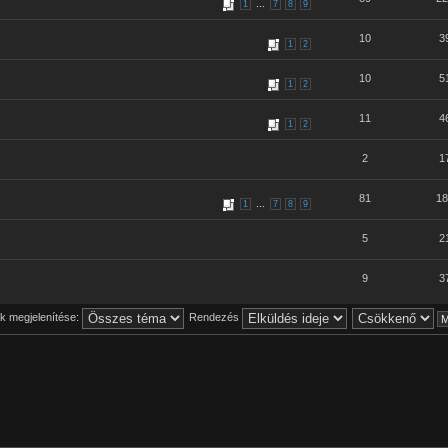
...
1
7
8
9
10
3
1
2
10
5
1
2
11
4
1
2
2
1
81
18
...
1
7
8
9
5
2
9
3
 megjelenítése:
Rendezés